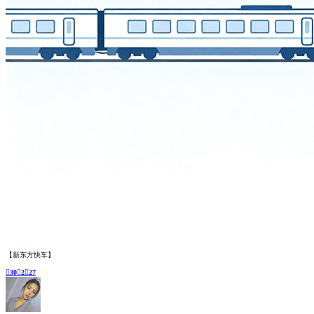
yz_小贝805
Lv.3
23天前
回复
我表姐今年从国外留学回来就带我去了趟新疆，之前和朋友自驾游，给我尾椎痛了好几天，这次果
断选择在
足动旅游专列
官网报名了新东方快车旅游专列，体验了一下“躺平”出游，景点是一个没落
下，人轻松了很多！

96

1

9
久病自愈
Lv.3
回复
而且我看了一下，新东方快车旅游专列内部条件还不错呢，可以媲美一些陆地星级酒店了！
20天前
 0
愿太阳照亮我腐朽的梦想
Lv.4
16天前
回复
我在
足动旅游专列
官网看到新东方快车旅游专列这个月中下旬就有档期，如果年假审批顺利通过，
我就准备带上爸妈去旅行了！

75

0

15