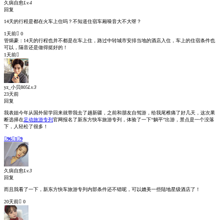
yz_144274739
Lv.3
4天前
回复
旅行专列出游挺适合家庭出行，今年带家里老人小孩体验过，都说不错呢！我也轻松。

39

0

27
我来回答
您的姓名：
您的电话：
您的邮箱：
提问内容：
验 证 码：
提交咨询
足动专列订票电话：+86-23-88721881
Copyright ©
足动旅游专列