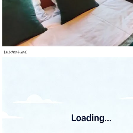
【新东方快车金钻】
【新东方快车】

30

2

27
久病自愈
Lv.4
回复
14天的行程是都在火车上住吗？不知道住宿车厢噪音大不大呀？
1天前
 0
管炳豪：
14天的行程也并不都是在车上住，路过中转城市安排当地的酒店入住，车上的住宿条件也
可以，隔音还是做得挺好的！
1天前
