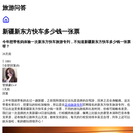
旅游问答
新疆新东方快车多少钱一张票
今年想带爸妈体验一次新东方快车旅游专列，不知道新疆新东方快车多少钱一张票
呀？
26天前
 1881

全部回复
(8)
管炳豪
Lv.4
1天前
回复
上半年我就带爸妈去过一趟新疆，之前我和朋友过去玩是选择的自驾游，回来之后全身酸痛。这次
带着长辈出行，想要玩的轻松加愉快，所以是在
足动旅游专列
官网报名的新东方快车旅游专列，也
可以在这里查看新疆新东方快车多少钱一张票，不同的游玩路线和出发时间，价格可能略有差异。
我们这一次选择的大美新疆14日游玩路线，行程横跨南北疆，像网上比较火的赛里木湖和巴音布鲁
克草原，还有独库公路和天山天池，都有安排游玩，每天的行程安排得丰富且合理，列车上还可以
娱乐放松，爸妈都玩得很开心！