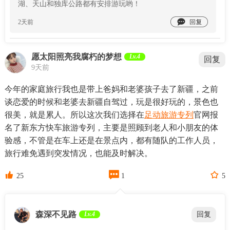
湖、天山和独库公路都有安排游玩哟！

2天前
愿太阳照亮我腐朽的梦想
Lv.4
回复
9天前
今年的家庭旅行我也是带上爸妈和老婆孩子去了新疆，之前
谈恋爱的时候和老婆去新疆自驾过，玩是很好玩的，景色也
很美，就是累人。所以这次我们选择在
足动旅游专列
官网报
名了新东方快车旅游专列，主要是照顾到老人和小朋友的体
验感，不管是在车上还是在景点内，都有随队的工作人员，
旅行难免遇到突发情况，也能及时解决。



25
1
5
森深不见路
Lv.4
回复