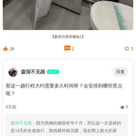
【新东方快车银钻1】



28
2
5
森深不见路
Lv.3
回复
那这一趟行程大约需要多久时间呀？会安排到哪些景点
呢？
8天前
 0
森深不见路：
因为我俩的婚假有半个月，所以这一次选择的
是14天的长途旅行，路线横跨南北疆，现在网上挺火的塞