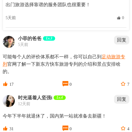
出门旅游选择靠谱的服务团队也很重要！
5天前
 0
小菲的爸爸
Lv.3
回复
5天前
可能每个人的评价体系都不一样，你可以自己到
足动旅游专
列
官网了解一下新东方快车旅游专列的介绍和景点安排啥
的。



17
0
7
时光逼着人坚强i
Lv.4
回复
12天前
今年下半年就退休了，国内第一站就准备去新疆！



31
0
4