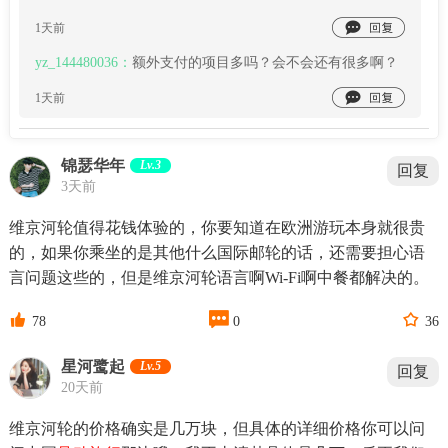

1天前
yz_144480036：
额外支付的项目多吗？会不会还有很多啊？

1天前
锦瑟华年
Lv.3
回复
3天前
维京河轮值得花钱体验的，你要知道在欧洲游玩本身就很贵
的，如果你乘坐的是其他什么国际邮轮的话，还需要担心语
言问题这些的，但是维京河轮语言啊Wi-Fi啊中餐都解决的。



78
0
36
星河鹭起
Lv.5
回复
20天前
维京河轮的价格确实是几万块，但具体的详细价格你可以问