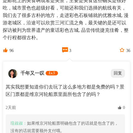
是邮轮上的美食啊或者是美景，主要是美食这些确实是很好
吃，城市景色也超级好看，可能还和我们选择的航线有关，
我们去了很多古朴的地方，走进彩色石板铺就的优雅水城, 漫
游老城区，沿途可以欣赏三河汇流之角，最关键的是还可以
探访被列为世界遗产的童话彩色古城, 品尝传统捷克佳肴，整
个行程都很古朴。



96
3
36
千年又一叹
Lv.5
回复
其实我想要知道你们去玩了这么多地方都是免费的吗？景
区门票都是维京河轮船票里面所包含了的吗？
2天前
 0
瑄叔叔：
如果维京河轮船票明确包含了的话就是包含了的，
没有的话就需要额外支付哦。