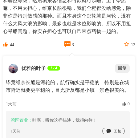
和舱位等级，然后填乘客信息和付款就可以啦。至于晕船
嘛，不用太担心，维京长船很稳，我们全程都没啥感觉，除
非你是特别敏感的那种。而且本身这个邮轮就是河轮，没有
什么大风大浪的影响，最多也就是水位影响的。所以不用担
心晕船问题，你实在担心也可以自己带点药物一起的。



44
3
12
优雅的叶子
Lv.4
回复
毕竟维京长船是河轮的，航行确实是平稳的，特别是在城
市附近就要更平稳的，目光所及都是小镇，景色很美的。
1天前
 0
湾区置业：
哇塞，听你这样描述，我很向往！

1天前