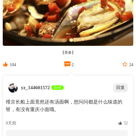
【美食】



104
2
24
yz_144601572
Lv.4
回复
维京长船上面竟然还有汤面啊，想问问都是什么味道的
呀，有没有重庆小面哦。
8天前
 32