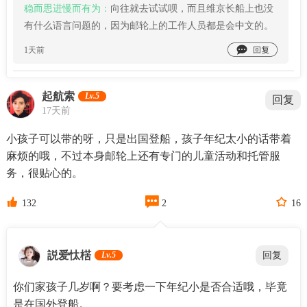
稳而思进慢而有为：
向往就去试试呗，而且维京长船上也没
有什么语言问题的，因为邮轮上的工作人员都是会中文的。

1天前
起航索
Lv.5
回复
17天前
小孩子可以带的呀，只是出国登船，孩子年纪太小的话带着
麻烦的哦，不过本身邮轮上还有专门的儿童活动和托管服
务，很贴心的。



132
2
16
説爱忲楛
Lv.5
回复
你们家孩子几岁啊？要考虑一下年纪小是否合适哦，毕竟
是在国外登船。