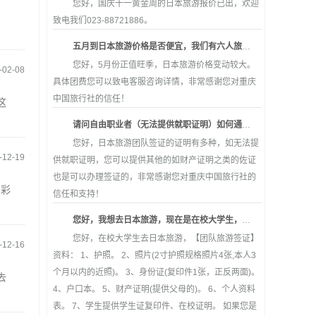
您好，国庆十一黄金周的日本旅游报价已出，欢迎
致电我们023-88721886。
五月到日本旅游价格是否便宜，我们有六人旅游是否能便宜一些。
您好，5月份正值旺季，日本旅游价格变动较大。
-02-08
具体团费您可以致电客服咨询详情，非常感谢您对重庆
中国旅行社的信任！
这
请问自由职业者（无法提供就职证明）如何通过贵社取得日本旅游团体游签证？
您好，日本旅游团队签证的证明有多种，如无法提
-12-19
供就职证明，您可以提供其他的如财产证明之类的佐证
也是可以办理签证的，非常感谢您对重庆中国旅行社的
多彩
信任和支持！
您好，我想去日本旅游，现在是在校大学生，请问下签证所需存款证明可以提供父母的吗？出游需要向旅行社缴保证金吗？
您好，在校大学生去日本旅游，【团队旅游签证】
-12-16
资料： 1、护照。 2、照片(2寸护照规格照片4张,本人3
个月以内的近照)。 3、身份证(复印件1张，正反两面)。
去
4、户口本。 5、财产证明(提供父母的)。 6、个人资料
表。 7、学生提供学生证复印件、在校证明。 如果您是