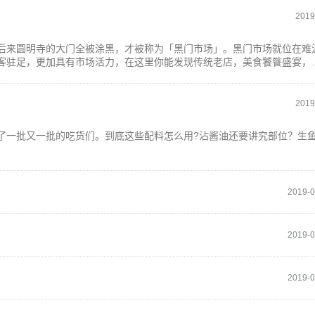
2019
后来圆明寺的大门全被涂黑，才被称为「黑门市场」。黑门市场就位在难
客驻足，更加具有市场活力，在这里你能发现传统老店，美食饕餮盛宴，
高。
2019
了一批又一批的吃货们。到底这些配料怎么用?沾酱油还要讲究部位？生
2019-0
2019-0
2019-0