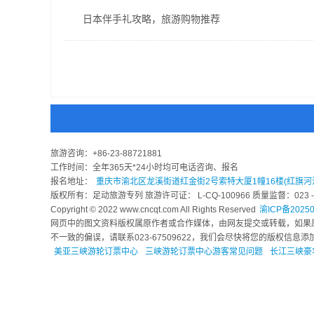
日本伴手礼攻略，旅游购物推荐
旅游咨询：
+86-23-88721881
工作时间：全年365天*24小时均可电话咨询、报名
报名地址：
重庆市渝北区龙溪街道红金街2号索特大厦1幢16楼(红旗河
版权所有：足动旅游专列 旅游许可证： L-CQ-100966 质量监督：023 - 6
Copyright © 2022 www.cncqt.com All Rights Reserved
渝ICP备20250
网页中的图文资料版权属原作者或合作媒体，由网友提交或转载，如果
不一致的偏误，请联系023-67509622，我们会尽快将您的版权信
美亚三峡游轮订票中心
三峡游轮订票中心游客常见问题
长江三峡豪