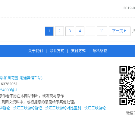
2019-0
1
2
3
4
...
11
下一页
共
关于我们
|
联系方式
|
支付方式
|
隐私条款
沟·加州花园·渝通宾馆车站)
3782051
54000号-1
原作者不愿在本网站刊出，或发现与原作
息添加到图文资料中，或根据您的意见给予其他处理。
华游轮
长江三峡游轮游记
长江三峡游轮对比区别
长江三峡游轮
微信