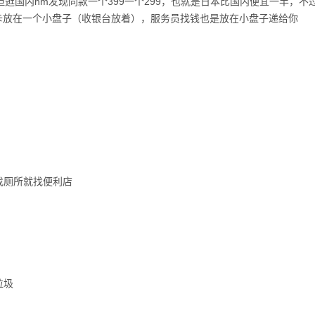
但逛国内hm发现同款一个399一个299，也就是日本比国内便宜一半，不
惯把钱或卡放在一个小盘子（收银台放着），服务员找钱也是放在小盘子递给你
找厕所就找便利店
垃圾