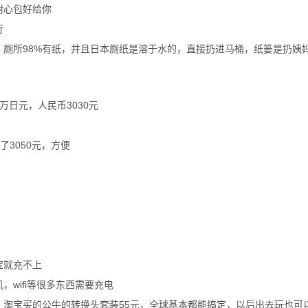
耐心包好给你
行
厕所98%有纸，并且日本厕纸是溶于水的，直接扔进马桶，纸篓是扔姨
日元，人民币3030元
了3050元，方便
宝就充不上
wifi等很多东西需要充电
，淘宝买的公牛的转换头套装55元，全球基本都能搞定，以后出去玩也可