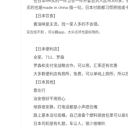
在日本hm买的一件卫衣一件外套总共人民币300多，
买的也是made in china 插一句，日本付款都习
【日本饮食】
酱油味是主流，找一家人多的不会错。
实在找不到 ，可以翻app，大众点评也是好用的。
【日本便利店】
全家、711、罗森
罗森和支付宝战略合作，可以用，汇率还有优惠
大多数便利店有厕所，免费，可以单纯上厕所，所以
【日本其他】
靠左行
治安很好不用担心
地铁很安静，打电话都是小声捂住嘴
路上基本没垃圾桶，自己准备个塑料袋放包里可以装
日本司机很有礼貌，车让人，很少按喇叭