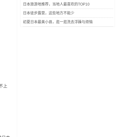
日本旅游地推荐，当地人最喜欢的TOP10
日本徒步露营，这些地方不能少
初夏日本最美小县，逛一逛洗去浮躁与烦恼
不上