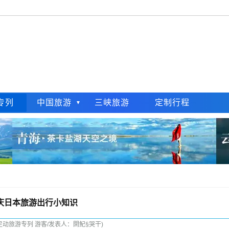
专列
中国旅游
三峡旅游
定制行程
庆日本旅游出行小知识
足动旅游专列 游客/发表人：閖魢§哭干)