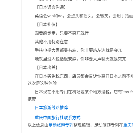
【日本语言沟通】
英语会yes和no，会点头和摇头，会微笑，会用手
【日本礼仪】
跟着感觉走，只要不突兀就行
其他不用特别在意
手扶电梯大家都靠右站，你非要站左边就是突兀
地铁里没人说话很安静，你非要大声聊天就是突兀
【日本出关】
在日本买免税东西，店员都会告诉你离开日本之前不
这次是这种体验
日本现在不用专门在机场或某个地方退税，店有“tax 
携带
日本旅游线路推荐
重庆中国旅行社联系方式
以上信息由
足动旅游专列
整理编辑，足动旅游专列在
重庆