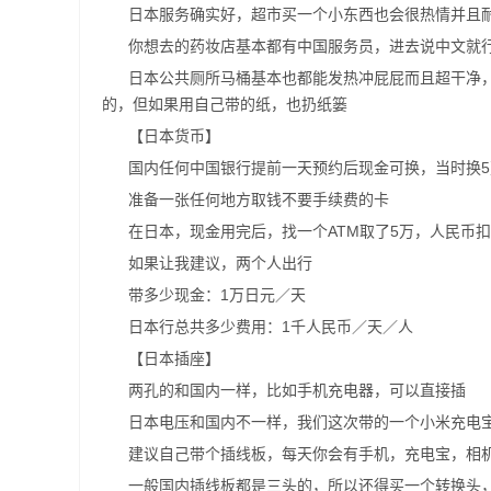
日本服务确实好，超市买一个小东西也会很热情并且
你想去的药妆店基本都有中国服务员，进去说中文就
日本公共厕所马桶基本也都能发热冲屁屁而且超干净，
的，但如果用自己带的纸，也扔纸篓
【日本货币】
国内任何中国银行提前一天预约后现金可换，当时换5万
准备一张任何地方取钱不要手续费的卡
在日本，现金用完后，找一个ATM取了5万，人民币扣
如果让我建议，两个人出行
带多少现金：1万日元／天
日本行总共多少费用：1千人民币／天／人
【日本插座】
两孔的和国内一样，比如手机充电器，可以直接插
日本电压和国内不一样，我们这次带的一个小米充电
建议自己带个插线板，每天你会有手机，充电宝，相机，
一般国内插线板都是三头的，所以还得买一个转换头