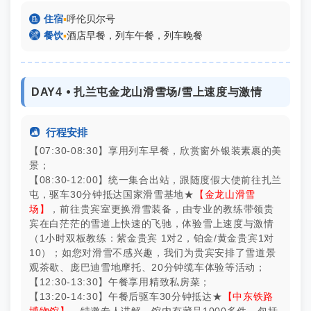

住宿
▪
呼伦贝尔号

餐饮
▪
酒店早餐，列车午餐，列车晚餐
DAY4 ⦁ 扎兰屯金龙山滑雪场/雪上速度与激情

行程安排
【07:30-08:30】享用列车早餐，欣赏窗外银装素裹的美
景；
【08:30-12:00】统一集合出站，跟随度假大使前往扎兰
屯，驱车30分钟抵达国家滑雪基地★
【金龙山滑雪
场】
，前往贵宾室更换滑雪装备，由专业的教练带领贵
宾在白茫茫的雪道上快速的飞驰，体验雪上速度与激情
（1小时双板教练：紫金贵宾 1对2，铂金/黄金贵宾1对
10）；如您对滑雪不感兴趣，我们为贵宾安排了雪道景
观茶歇、庞巴迪雪地摩托、20分钟缆车体验等活动；
【12:30-13:30】午餐享用精致私房菜；
【13:20-14:30】午餐后驱车30分钟抵达★
【中东铁路