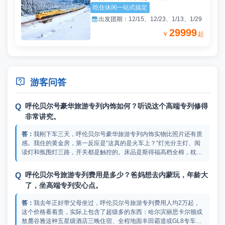
吃住休闲一站式搞定

出发团期：
12/15、12/23、1/13、1/29
29999
￥
起

游客问答
呼伦贝尔号豪华旅游专列内饰如何？听说这个高端专列修得
非常讲究。
我刚下车三天，呼伦贝尔号豪华旅游专列内饰实物比照片还有质
感。我住的黄金房，第一反应是“这真的是火车上？”灯光分主灯、阅
读灯和氛围灯三路，开关都是触控的。床品是斯得福高档全棉，枕头
给了软硬两种，床头还有USB插口和国际标准插座，充电不用带转换
头。最让我没想到的是窗户——比普通火车宽大一截，双层中空玻璃
呼伦贝尔号旅游专列费用是多少？爸妈想去内蒙玩，年龄大
隔热隔音，坐在床上就能看大兴安岭的森林像画一样缓缓展开。足动
了，坐高端专列安心点。
旅游专列上有呼伦贝尔号的实拍图，你可以去上面看看，各个设施都
能看到。
我去年正好带父母坐过，呼伦贝尔号旅游专列费用人均2万起，
这个价格看着贵，实际上包含了超级多的东西：哈尔滨丽思卡尔顿或
敖麓谷雅这种五星级酒店三晚住宿、全程地面丰田霸道或GL8专车接