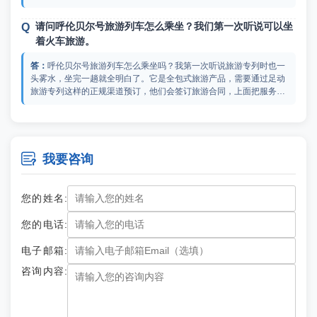
送、列车上两天多的早中晚六道式正餐、地面所有特色餐、所有景点
门票和体验活动费、全程度假大使陪同和跟拍摄影送底片，就连景区
请问呼伦贝尔号旅游列车怎么乘坐？我们第一次听说可以坐
小交通都包了，真正需要额外花钱的基本只有往返大交通和买纪念
着火车旅游。
品。这些费用明细在足动旅游专列上都标明了，不担心有隐藏费用，
你可以去上面了解一下。
呼伦贝尔号旅游列车怎么乘坐吗？我第一次听说旅游专列时也一
头雾水，坐完一趟就全明白了。它是全包式旅游产品，需要通过足动
旅游专列这样的正规渠道预订，他们会签订旅游合同，上面把服务内
容写得很清晰，像订度假套餐一样。上车后你的行李一站式托运直接
送进房间，接下来两天多就住在火车上，边开边玩，中间到根河、嫩
呼伦贝尔号豪华旅游专列体验如何？听说这是走内蒙的专列
江这些站下车玩景点再上车，到海拉尔站再下车住酒店，最后一天玩
中最高端的。
完直接从海拉尔送机场飞回家。全程不用自己买火车票、不用搬行
李、不用操心路线，跟着度假大使走就行了，跟坐邮轮的感觉特别

我要咨询
去年暑期带爸妈坐过，来给楼主说说呼伦贝尔号豪华旅游专列体
像，只不过船换成了火车。
验。全列11节车厢就服务44个人，那叫一个清净，紫金房有十几平在
火车上简直是奢侈，干湿分离卫浴洗澡水压都很稳，工作人员说新加
您的姓名:
装了空压机，卫生间全程没堵过，床品斯得福、洗护AHAVA，确实对
标五星酒店。而且它能直达根河和漠河，在根河我们坐越野车深入大
呼伦贝尔号列车的费用是多少？爸妈马上退休了，打算带他
您的电话:
兴安岭，包场去了敖鲁古雅使鹿部落，林间喝定制茶歇喂驯鹿，那感
们出去玩一趟。
觉跟普通团完全两码事。这个车上的福利还特别多，推荐你去足动旅
电子邮箱:
游专列了解一下，上面有呼伦贝尔号的详细介绍。
我家二老去年退休我正好带他们坐了这趟，我当时的想法是父母
咨询内容:
退休就这一次，咬咬牙订了两间铂金，呼伦贝尔号列车的费用花了人
均2万多，回来我爸说这是他这辈子最值的一次消费。这个价格包含
的东西我列给你看：哈尔滨五星酒店一晚、海拉尔五星酒店一晚、根
河当地酒店一晚、全程地面专车接送、两天列车住宿、全旅程六天所