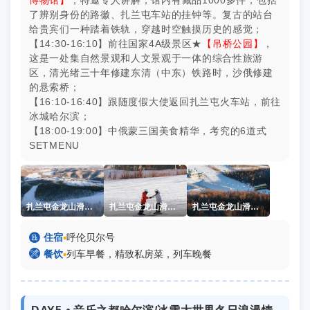
博物馆】
，特邀专人讲解，馆内有藏品1000多件，包括
了辨别身份的路徽、扎兰屯车站的挂钟等。复古的站台
给贵宾们一种踏着铁轨，穿越时空触摸历史的感觉；
【14:30-16:10】前往国家4A级景区★
【吊桥公园】
，
这是一处集自然景观和人文景观于一体的综合性旅游
区，清光绪三十年修建东清（中东）铁路时，沙俄修建
的悬索桥；
【16:10-16:40】跟随度假大使返回扎兰屯火车站，前往
冰城哈尔滨；
【18:00-19:00】中俄蒙三国美食精华，考究的6道式
SETMENU
扎兰屯金龙山滑雪场
扎兰屯金龙山滑雪场
扎兰屯金龙山滑雪场

住宿
▪
呼伦贝尔号

餐饮
▪
列车早餐，精致私房菜，列车晚餐