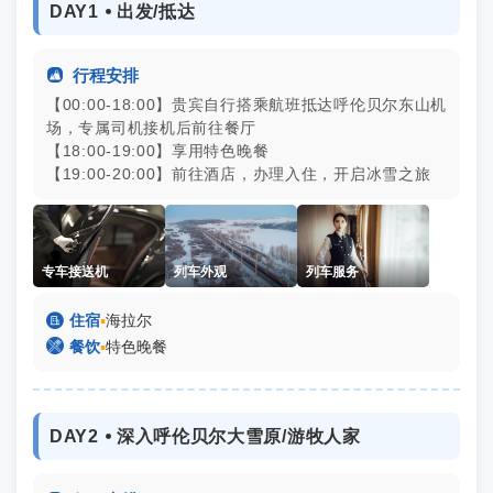
DAY1 ⦁ 出发/抵达

行程安排
【00:00-18:00】贵宾自行搭乘航班抵达呼伦贝尔东山机
场，专属司机接机后前往餐厅
【18:00-19:00】享用特色晚餐
【19:00-20:00】前往酒店，办理入住，开启冰雪之旅
专车接送机
列车外观
列车服务

住宿
▪
海拉尔

餐饮
▪
特色晚餐
DAY2 ⦁ 深入呼伦贝尔大雪原/游牧人家