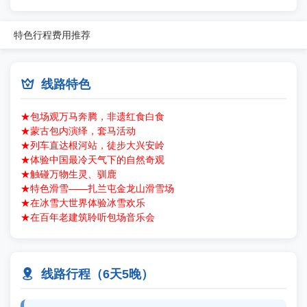
特色
行程
费用
推荐

线路特色
★包场观万马奔腾，非遗红食白食
★蒙古包内演绎，套马活动
★列车直达根河站，徒步大兴安岭
★体验中国最冷天气下的自然奇观
★触碰万物生灵、驯鹿
★特色滑雪——扎兰屯金龙山滑雪场
★在冰雪大世界体验冰雪欢乐
★在百年老建筑聆听包场音乐会

线路行程（6天5晚）