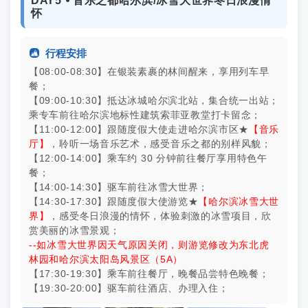
DAY5 ⦁ 音乐之都哈尔滨/冰雪大世界冬日浪漫情
怀

行程安排
【08:00-08:30】在银装素裹的林间醒来，享用列车早
餐；
【09:00-10:30】抵达冰城哈尔滨北站，集合统一出站；
乘专车前往哈尔滨地标性建筑索菲亚教堂打卡留念；
【11:00-12:00】跟随度假大使走进哈尔滨市区★
【音乐
厅】
，聆听一场音乐艺术，感受音乐之都的别样风貌；
【12:00-14:00】乘车约 30 分钟前往餐厅享用特色午
餐；
【14:00-14:30】驱车前往冰雪大世界；
【14:30-17:30】跟随度假大使游览★
【哈尔滨冰雪大世
界】
，感受冬日浪漫的情怀，体验刺激的冰雪项目，欣
赏美丽的冰雪景观；
--如冰雪大世界因天气原因关闭，则游览修改为东北虎
林园和哈尔滨太阳岛风景区（5A）
【17:30-19:30】乘车前往餐厅，晚餐品尝特色晚餐；
【19:30-20:00】驱车前往酒店、办理入住；