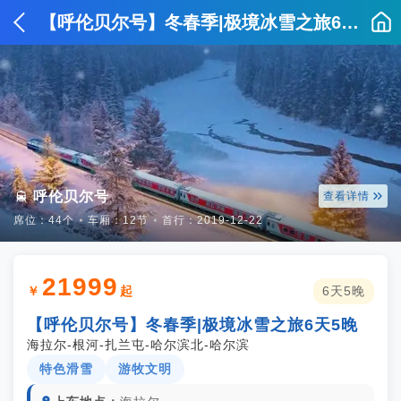
【呼伦贝尔号】冬春季|极境冰雪之旅6天5晚


呼伦贝尔号
查看详情
席位：44个
⦁
车厢：12节
⦁
首行：2019-12-22
21999
￥
起
6天5晚
【呼伦贝尔号】冬春季|极境冰雪之旅6天5晚
海拉尔-根河-扎兰屯-哈尔滨北-哈尔滨
特色滑雪
游牧文明