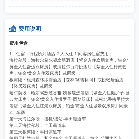

费用说明
费用包含
1、住宿：行程所列酒店 2 人入住 1 间客房住宿费用；
海拉尔段：海拉尔希尔顿欢朋酒店【紫金入住欢朋套房，铂金/
黄金入住舒适双床房】或海拉尔百府悦酒店【紫金入住行政套
房，铂金/黄金入住双床房】或同级 ；
根河段：根河森林冰雪酒店【森林/冰雪标间】或悦轻居酒店
【轻居双床房】或同级；
哈尔滨段：哈尔滨敖麓谷雅·凯越臻选酒店【紫金入住撮罗子-卧
云大床房，铂金/黄金入住撮罗子-圆梦双床】或松北香格里拉大
酒店【紫金入住江景双床房，铂金/黄金入住城景双床房】同级
2、车辆
第一天海拉尔段：接机/接站-丰田霸道车
第二天海拉尔段：丰田霸道车
第三天根河段：丰田霸道车
第四天扎兰屯段：紫金/铂金-丰田霸道车，黄金-普通大巴车