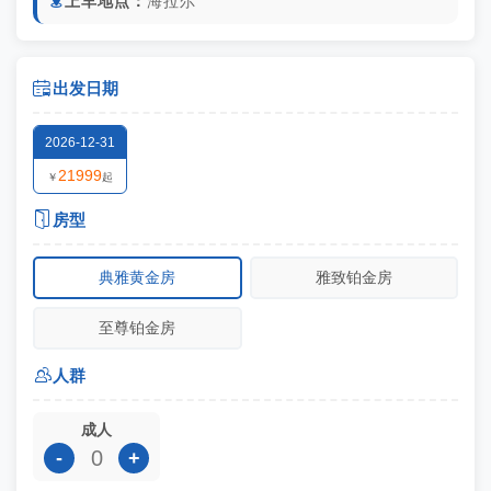
上车地点：
海拉尔


出发日期
2026-12-31
21999
￥
起

房型
典雅黄金房
雅致铂金房
至尊铂金房

人群
成人
-
+