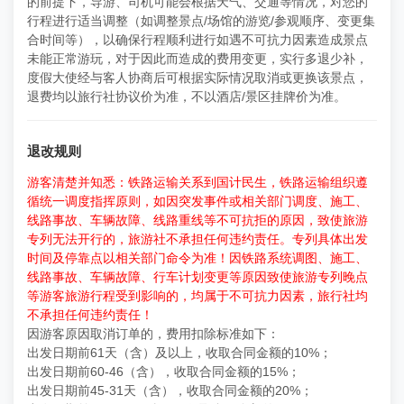
的前提下，导游、司机可能会根据天气、交通等情况，对您的
行程进行适当调整（如调整景点/场馆的游览/参观顺序、变更集
合时间等），以确保行程顺利进行如遇不可抗力因素造成景点
未能正常游玩，对于因此而造成的费用变更，实行多退少补，
度假大使经与客人协商后可根据实际情况取消或更换该景点，
退费均以旅行社协议价为准，不以酒店/景区挂牌价为准。
退改规则
游客清楚并知悉：铁路运输关系到国计民生，铁路运输组织遵
循统一调度指挥原则，如因突发事件或相关部门调度、施工、
线路事故、车辆故障、线路重线等不可抗拒的原因，致使旅游
专列无法开行的，旅游社不承担任何违约责任。专列具体出发
时间及停靠点以相关部门命令为准！因铁路系统调图、施工、
线路事故、车辆故障、行车计划变更等原因致使旅游专列晚点
等游客旅游行程受到影响的，均属于不可抗力因素，旅行社均
不承担任何违约责任！
因游客原因取消订单的，费用扣除标准如下：
出发日期前61天（含）及以上，收取合同金额的10%；
出发日期前60-46（含），收取合同金额的15%；
出发日期前45-31天（含），收取合同金额的20%；