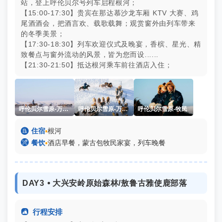
站，登上呼伦贝尔号列车启程根河；
【15:00-17:30】贵宾在那达慕沙龙车厢 KTV 大赛、鸡
尾酒酒会，把酒言欢、载歌载舞；观赏窗外由列车带来
的冬季美景；
【17:30-18:30】列车欢迎仪式及晚宴，香槟、星光、精
致餐点与窗外流动的风景，皆为您而设......
【21:30-21:50】抵达根河乘车前往酒店入住；
呼伦贝尔雪原-万马奔腾
呼伦贝尔雪原-万马奔腾
呼伦贝尔雪原-牧民

住宿
▪
根河

餐饮
▪
酒店早餐，蒙古包牧民家宴，列车晚餐
DAY3 ⦁ 大兴安岭原始森林/敖鲁古雅使鹿部落

行程安排