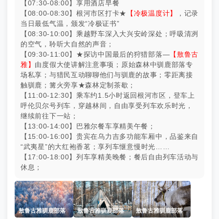
【07:30-08:00】享用酒店早餐
【08:00-08:30】根河市区打卡★
【冷极温度计】
，记录
当日最低气温，颁发“冷极证书”
【08:30-10:00】乘越野车深入大兴安岭深处；呼吸清冽
的空气，聆听大自然的声音；
【09:30-11:00】★探访中国最后的狩猎部落—
【敖鲁古
雅】
由度假大使讲解注意事项；原始森林中驯鹿部落专
场私享；与猎民互动聊聊他们与驯鹿的故事；零距离接
触驯鹿；篝火旁享★森林定制茶歇；
【11:00-12:30】乘车约1.5小时返回根河市区，登车上
呼伦贝尔号列车，穿越林间，自由享受列车欢乐时光，
继续前往下一站；
【13:00-14:00】巴雅尔餐车享精美午餐；
【15:00-16:00】贵宾在乌力吉多功能车厢中，品鉴来自
“武夷星”的大红袍香茗；享列车惬意慢时光……
【17:00-18:00】列车享精美晚餐；餐后自由列车活动与
休息；
敖鲁古雅驯鹿部落
敖鲁古雅驯鹿部落
敖鲁古雅驯鹿部落