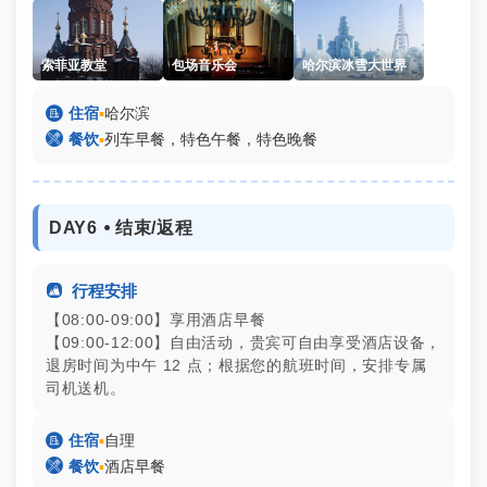
索菲亚教堂
包场音乐会
哈尔滨冰雪大世界

住宿
▪
哈尔滨

餐饮
▪
列车早餐，特色午餐，特色晚餐
DAY6 ⦁ 结束/返程

行程安排
【08:00-09:00】享用酒店早餐
【09:00-12:00】自由活动，贵宾可自由享受酒店设备，
退房时间为中午 12 点；根据您的航班时间，安排专属
司机送机。

住宿
▪
自理

餐饮
▪
酒店早餐