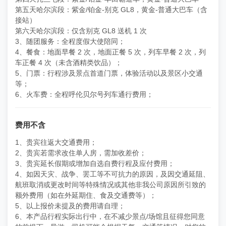
第五天哈尔滨段：紫金/铂金-别克 GL8，黄金-普通大巴车（含
接站）
第六天哈尔滨段：仅含别克 GL8 送机 1 次
3、随团服务：全程度假大使陪同；
4、餐食：地面早餐 2 次，地面正餐 5 次，列车早餐 2 次，列
车正餐 4 次（未含酒精类饮品）；
5、门票：行程涉及景点首道门票，体验活动以及景区小交通
等；
6、火车费：全程呼伦贝尔号列车通行费用；
费用不含
1、贵宾往返大交通费用；
2、贵宾若需求改住单人房，需加收差价；
3、贵宾延长假期或增加自选自费行程及应付费用；
4、如因天灾、战争、罢工等不可抗力的原因，及因交通延阻、
航班取消或更改时间等特殊情况或其他非我公司原因所引致的
额外费用（如在外延期住、食及交通费等）；
5、以上报价未提及的费用请自理；
6、本产品行程实际出行中，在不减少景点/场馆且征得您同意