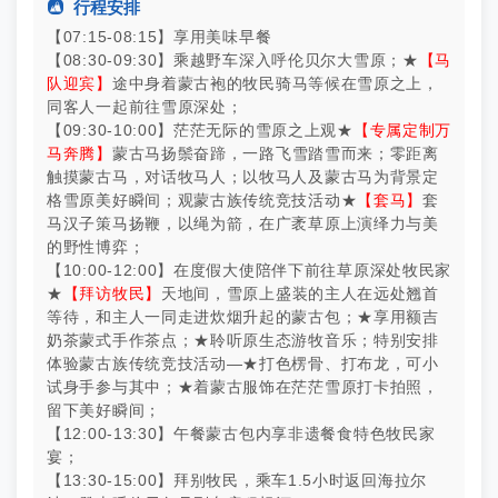

行程安排
【07:15-08:15】享用美味早餐
【08:30-09:30】乘越野车深入呼伦贝尔大雪原；★
【马
队迎宾】
途中身着蒙古袍的牧民骑马等候在雪原之上，
同客人一起前往雪原深处；
【09:30-10:00】茫茫无际的雪原之上观★
【专属定制万
马奔腾】
蒙古马扬鬃奋蹄，一路飞雪踏雪而来；零距离
触摸蒙古马，对话牧马人；以牧马人及蒙古马为背景定
格雪原美好瞬间；观蒙古族传统竞技活动★
【套马】
套
马汉子策马扬鞭，以绳为箭，在广袤草原上演绎力与美
的野性博弈；
【10:00-12:00】在度假大使陪伴下前往草原深处牧民家
★
【拜访牧民】
天地间，雪原上盛装的主人在远处翘首
等待，和主人一同走进炊烟升起的蒙古包；★享用额吉
奶茶蒙式手作茶点；★聆听原生态游牧音乐；特别安排
体验蒙古族传统竞技活动—★打色楞骨、打布龙，可小
试身手参与其中；★着蒙古服饰在茫茫雪原打卡拍照，
留下美好瞬间；
【12:00-13:30】午餐蒙古包内享非遗餐食特色牧民家
宴；
【13:30-15:00】拜别牧民，乘车1.5小时返回海拉尔