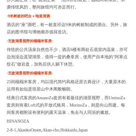
袭传统风韵，整间旅馆均可赤足而行。
·9米树桩的吧台＋地道清酒·
酒店的“座”酒吧，有一桩直径达9米的树桩制成的酒台。另外，旅
店的图书馆与博物廊亦值得造访。
·无敌湖景视野的榻榻米客房·
传统的公共汤泉自然也不少，酒店6楼有两处石底室内温泉，亦可
边泡澡边遥望湖景，值得一提的桑拿房，使用产自本地的“阿寒点
纹石”做岩盘，加热后供人躺下休憩。
·无敌湖景视野的榻榻米客房·
25间榻榻米客房，均以现代简约风格还原古典设计，大量原木的
运用有如似是宿居山中木阁般畅朗。
经典日式客房的AmanoZa套房有着最佳的湖景视野，而UminoZa
套房则有着Loft式的开放式格局，MorinoZa，则是向山而建。每
间客房都附设有便利的露天温泉，免去与人同浴的尴尬。
HINANOZA
2-8-1,AkankoOnsen,Akan-cho,Hokkaido,Japan