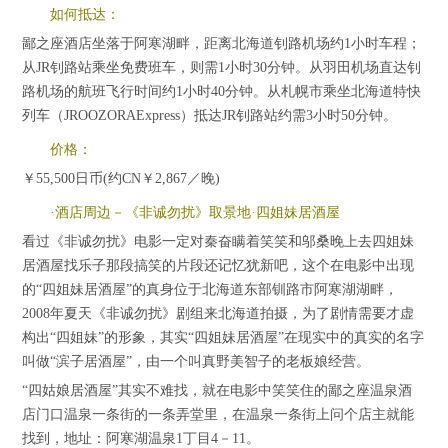
如何抵达：
鄙之座酒店坐落于阿寒湖畔，距离北海道钊路机场约1小时车程；
从JR钊路站乘坐免费班车，则需1小时30分钟。从羽田机场直达钊
路机场的航班飞行时间约1小时40分钟。从札幌市乘坐北海道特快
列车（JROOZORAExpress）抵达JR钊路站约需3小时50分钟。
价格：
￥55,500日币(约CN￥2,867／晚)
·酒店周边－《非诚勿扰》取景地·四姐妹居酒屋
看过《非诚勿扰》电影一定对秦奋瞒着笑笑和邬桑晚上去四姐妹
居酒屋找乐子那段搞笑的片段还记忆犹新吧，这个在电影中出现
的“四姐妹居酒屋”的真身位于北海道东部钏路市阿寒湖湖畔，
2008年夏天《非诚勿扰》剧组来北海道拍摄，为了剧情需要才虚
构出“四姐妹”的形象，其实“四姐妹居酒屋”在现实中的真实的名字
叫做“滨子居酒屋”，由一个叫真野美智子的老板娘经营。
“四姑娘居酒屋”其实不难找，就在电影中笑笑住的鄙之座温泉酒
店门口温泉一条街的一条弄堂里，在温泉一条街上问个店主就能
找到，地址：阿寒湖温泉1丁目4－11。