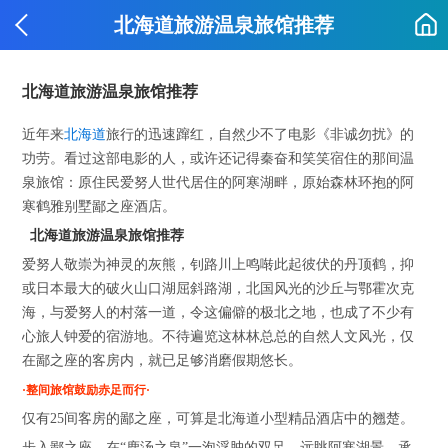
北海道旅游温泉旅馆推荐
北海道旅游温泉旅馆推荐
近年来
北海道
旅行的迅速蹿红，自然少不了电影《非诚勿扰》的
功劳。看过这部电影的人，或许还记得秦奋和笑笑宿住的那间温
泉旅馆：原住民爱努人世代居住的阿寒湖畔，原始森林环抱的阿
寒鹤雅别墅鄙之座酒店。
北海道旅游温泉旅馆推荐
爱努人敬崇为神灵的灰熊，钊路川上鸣啭此起彼伏的丹顶鹤，抑
或日本最大的破火山口湖屈斜路湖，北国风光的沙丘与鄂霍次克
海，与爱努人的村落一道，令这偏僻的极北之地，也成了不少有
心旅人钟爱的宿游地。不待遍览这林林总总的自然人文风光，仅
在鄙之座的客房内，就已足够消磨假期悠长。
·整间旅馆鼓励赤足而行·
仅有25间客房的鄙之座，可算是北海道小型精品酒店中的翘楚。
步入鄙之座，在“鹿汤之泉”一泡浮肿的双足，远眺阿寒湖景。承