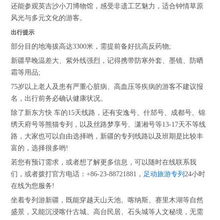
还能参观英吉沙小刀博物馆，感受非遗工艺魅力，适合钟情草原
风光与多元文化的游客。
出行提示
部分目的地海拔高达3300米，需提前备好抗高反药物;
新疆早晚温差大、紫外线强烈，记得携带防寒外套、墨镜、防晒
霜等用品;
75岁以上老人及患有严重心脏病、高血压等疾病的游客不建议报
名，出行前务必确认健康状况。
除了新东方快 车的15天线路，还有安逸号、什邡号、成都号、锦
绣天府号等熊猫专列，以及丝路梦享号、潇湘号等13-17天不等线
路，大家也可以自由选择哟，新疆的专列线路以及班期是比较丰
富的，选择很多哟!
若您有预订需求，或者想了解更多信息，可以随时在线联系我
们，或者拨打官方电话：+86-23-88721881，
足动旅游专列
24小时
在线为您服务!
坐着专列游新疆，既能穿越天山天池、喀纳斯、赛里木湖等自然
盛景，又能沉浸喀什古城、高台民居、石头城等人文秘境，无需