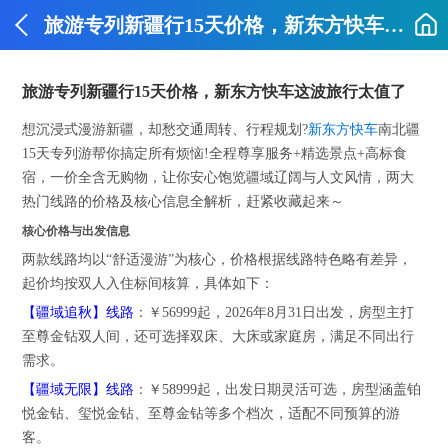
旅游专列新疆行15天价格，新东方快车这波旅行太值了
旅游专列新疆行15天价格，新东方快车这波旅行太值了
想沉浸式漫游新疆，却愁交通周转、行程规划?
新东方快车
南北疆
15天专列游帮你搞定所有烦恼!全程尊享服务+精选景点+高标食
宿，一价全含无购物，让你安心饱览疆域辽阔与人文风情，两大
热门线路的价格及核心信息全解析，赶紧收藏起来～
核心价格与出发信息
两款线路均以“舒适漫游”为核心，价格根据线路特色略有差异，
起价均按双人入住标间核算，具体如下：
【疆域追秋】线路
：￥56999起，2026年8月31日出发，房型主打
至尊金钻双人间，还可选择双床、大床或家庭房，满足不同出行
需求。
【疆域无限】线路
：￥58999起，出发日期灵活可选，房型涵盖铂
悦金钻、玺悦金钻、至尊金钻等多个档次，适配不同预算的游
客。