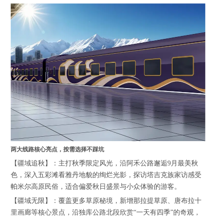
两大线路核心亮点，按需选择不踩坑
【疆域追秋】：主打秋季限定风光，沿阿禾公路邂逅9月最美秋
色，深入五彩滩看雅丹地貌的绚烂光影，探访塔吉克族家访感受
帕米尔高原民俗，适合偏爱秋日盛景与小众体验的游客。
【疆域无限】：覆盖更多草原秘境，新增那拉提草原、唐布拉十
里画廊等核心景点，沿独库公路北段欣赏“一天有四季”的奇观，