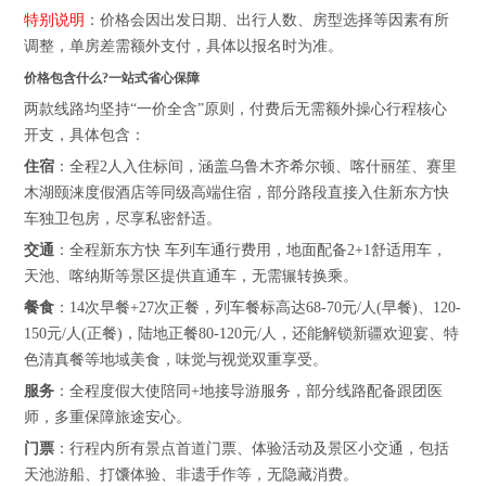
特别说明
：价格会因出发日期、出行人数、房型选择等因素有所
调整，单房差需额外支付，具体以报名时为准。
价格包含什么?一站式省心保障
两款线路均坚持“一价全含”原则，付费后无需额外操心行程核心
开支，具体包含：
住宿
：全程2人入住标间，涵盖乌鲁木齐希尔顿、喀什丽笙、赛里
木湖颐涞度假酒店等同级高端住宿，部分路段直接入住新东方快
车独卫包房，尽享私密舒适。
交通
：全程新东方快 车列车通行费用，地面配备2+1舒适用车，
天池、喀纳斯等景区提供直通车，无需辗转换乘。
餐食
：14次早餐+27次正餐，列车餐标高达68-70元/人(早餐)、120-
150元/人(正餐)，陆地正餐80-120元/人，还能解锁新疆欢迎宴、特
色清真餐等地域美食，味觉与视觉双重享受。
服务
：全程度假大使陪同+地接导游服务，部分线路配备跟团医
师，多重保障旅途安心。
门票
：行程内所有景点首道门票、体验活动及景区小交通，包括
天池游船、打馕体验、非遗手作等，无隐藏消费。