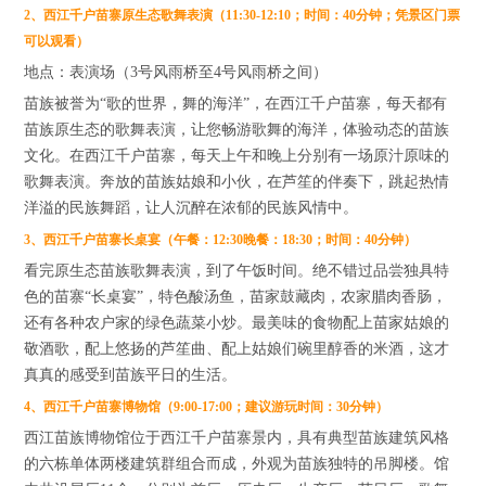
2、西江千户苗寨原生态歌舞表演（11:30-12:10；时间：40分钟；凭景区门票
可以观看）
地点：表演场（3号风雨桥至4号风雨桥之间）
苗族被誉为“歌的世界，舞的海洋”，在西江千户苗寨，每天都有
苗族原生态的歌舞表演，让您畅游歌舞的海洋，体验动态的苗族
文化。在西江千户苗寨，每天上午和晚上分别有一场原汁原味的
歌舞表演。奔放的苗族姑娘和小伙，在芦笙的伴奏下，跳起热情
洋溢的民族舞蹈，让人沉醉在浓郁的民族风情中。
3、西江千户苗寨长桌宴（午餐：12:30晚餐：18:30；时间：40分钟）
看完原生态苗族歌舞表演，到了午饭时间。绝不错过品尝独具特
色的苗寨“长桌宴”，特色酸汤鱼，苗家鼓藏肉，农家腊肉香肠，
还有各种农户家的绿色蔬菜小炒。最美味的食物配上苗家姑娘的
敬酒歌，配上悠扬的芦笙曲、配上姑娘们碗里醇香的米酒，这才
真真的感受到苗族平日的生活。
4、西江千户苗寨博物馆（9:00-17:00；建议游玩时间：30分钟）
西江苗族博物馆位于西江千户苗寨景内，具有典型苗族建筑风格
的六栋单体两楼建筑群组合而成，外观为苗族独特的吊脚楼。馆