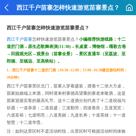
西江千户苗寨怎样快速游览苗寨景点？
西江千户苗寨怎样快速游览苗寨景点？
西江千户苗寨
怎样快速游览苗寨景点？
小编推荐快游线路：十二
道拦门酒→原生态歌舞表演(11:30)→长桌宴→博物馆→嘎歌古巷
→田园观光区→观景台（苗寨全景）→景区直通车（至荔波、至
郎德、至镇远、至高铁站）。
1、西江千户苗寨十二道拦门酒（10:30--12:00；15:00--16:30建议游玩时间：
20分钟）
西江千户苗寨景区北门，苗寨人穿着盛装，摆着十二张大方桌，
苗家姑娘端上米酒，同时请来村寨德高望重的寨老来敬酒，这是
苗家迎接宾客的最高礼节。这十二道酒分别代表了十二道祝福与
祈愿：一道恭喜；二道昌盛；三道勤劳；四道善良；五道宽宏；
六道富裕；七道明亮；八道美丽；九道长寿；十道英雄；十一道
智慧；十二道华贵。
注：如到达景区时不是活动时段，出景区时可根据活动时间体验