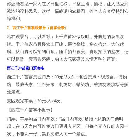
你还能看见一家人在水田里忙碌，平整土地，插秧，让人感受到
浓浓的淳朴民风。这样一幅静谧的农耕图，整个人会变得特别安
静祥和。
7、西江千户苗寨观景台（苗寨全景）
站在观景台，可以看对面上千户苗家做饭时，升腾起的袅袅炊
烟。千户苗家吊脚楼依山而建，层峦叠嶂，鳞次栉比，大气磅
礴。从山脚可以拍到山顶，随手拍都很美。喜欢拍照的盆友，还
可以租赁一套苗族盛装，融入大气磅礴又风情万种的苗寨。
西江千户苗寨门票攻略
西江千户苗寨景区门票：90元/人•次；包含景点：观景台、博物
馆、鼓藏头家、活路头家、刺绣坊、蜡染坊、酿酒坊表演场等多
处景点。
景区观光车票：20元/人x4次。
【西江千户苗寨小提示】
门票、车票均当日内有效；“当日内有效”是指：从购买门票时
起，在当天之内可以凭该门票进入景区，但每个景点仅能入园一
次，不能凭一张门票多次进入同一个景点。