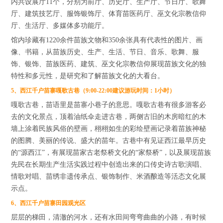
内共设展厅11个，分别为前厅、历史厅、生产厅、节日厅、歌舞
厅、建筑技艺厅、服饰银饰厅、体育苗医药厅、巫文化宗教信仰
厅、生活厅、多媒体多功能厅。
馆内珍藏有1220余件苗族文物和350余张具有代表性的图片、画
像、书籍，从苗族历史、生产、生活、节日、音乐、歌舞、服
饰、银饰、苗族医药、建筑、巫文化宗教信仰展现苗族文化的独
特性和多元性，是研究和了解苗族文化的大看台。
5、西江千户苗寨嘎歌古巷（9:00-22:00建议游玩时间：1小时）
嘎歌古巷，苗语里是苗寨小巷子的意思。嘎歌古巷有很多游客必
去的文化景点，顶着油纸伞走进古巷，两侧古旧的木房暗红的木
墙上涂着民族风俗的壁画，栩栩如生的彩绘壁画记录着苗族神秘
的图腾、美丽的传说、盛大的苗年。古巷中有见证西江最早历史
的“源西江”，有展现苗家古老祭桥文化的“家祭桥”，以及展现苗族
先民在长期生产生活实践过程中创造出来的口传史诗古歌演唱、
情歌对唱、苗绣非遗传承点、银饰制作、米酒酿造等活态文化展
示点。
6、西江千户苗寨田园观光区
层层的梯田，清澈的河水，还有水田间弯弯曲曲的小路，有时候