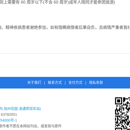
需要有 60 周岁以下(不含 60 周岁)成年人陪同才能参团旅游)
病、精神疾病患者谢绝参加，如有隐瞒病情者后果自负，且病情严重者我
关于我们
|
联系方式
|
支付方式
|
隐私条款
沟·加州花园·渝通宾馆车站)
3782051
54000号-1
原作者不愿在本网站刊出，或发现与原作