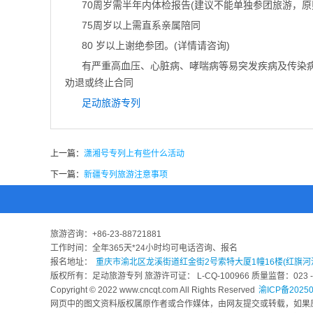
70周岁需半年内体检报告(建议不能单独参团旅游，原则上
75周岁以上需直系亲属陪同
80 岁以上谢绝参团。(详情请咨询)
有严重高血压、心脏病、哮喘病等易突发疾病及传染
劝退或终止合同
足动旅游专列
上一篇：
潇湘号专列上有些什么活动
下一篇：
新疆专列旅游注意事项
旅游咨询：
+86-23-88721881
工作时间：全年365天*24小时均可电话咨询、报名
报名地址：
重庆市渝北区龙溪街道红金街2号索特大厦1幢16楼(红旗河
版权所有：足动旅游专列 旅游许可证： L-CQ-100966 质量监督：023 - 6
Copyright © 2022 www.cncqt.com All Rights Reserved
渝ICP备20250
网页中的图文资料版权属原作者或合作媒体，由网友提交或转载，如果