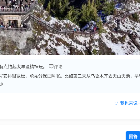

有点怕起太早没精神玩。
评论
程安排很宽松，能充分保证睡眠。比如第二天从乌鲁木齐去天山天池，早
论

我也来说
回答