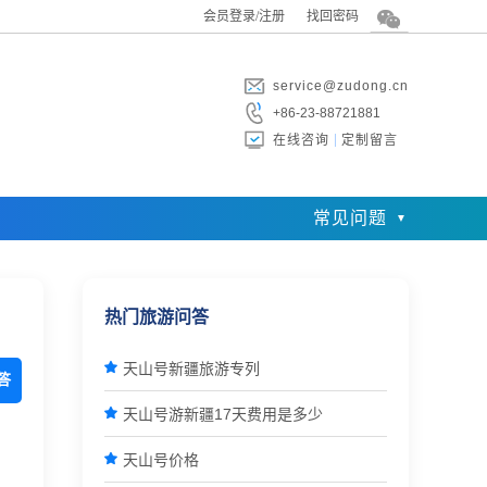
会员登录/注册
找回密码
service@zudong.cn
+86-23-88721881
在线咨询
定制留言
常见问题
热门旅游问答

天山号新疆旅游专列
答

天山号游新疆17天费用是多少

天山号价格