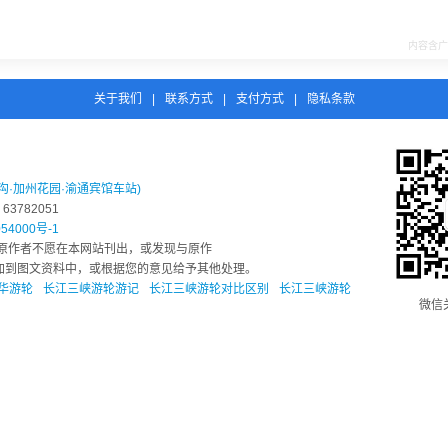
关于我们
|
联系方式
|
支付方式
|
隐私条款
沟·加州花园·渝通宾馆车站)
3782051
54000号-1
原作者不愿在本网站刊出，或发现与原作
息添加到图文资料中，或根据您的意见给予其他处理。
华游轮
长江三峡游轮游记
长江三峡游轮对比区别
长江三峡游轮
微信