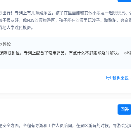
庭出行！专列上有儿童娱乐区，孩子在里面能和其他小朋友一起玩玩具、
孩子很友好，像N39沙漠旅游区，孩子能在沙漠里玩沙子、骑骆驼，兴奋
当地人学跳民族舞。

评论

保障很到位，专列上配备了常用药品，有点什么不舒服能及时解决。

我也来说
回答
是安全方面，全程有导游和工作人员陪同，在景区游玩的时候，导游会定