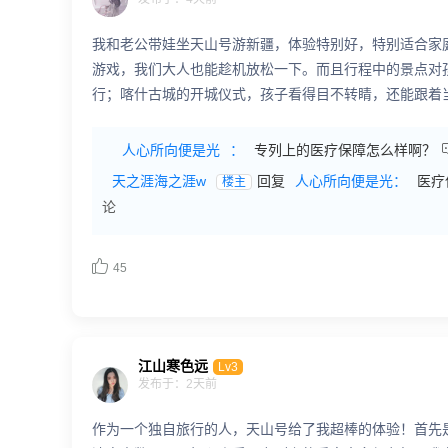
我和老公带娃坐天山号游新疆，体验特别好，特别适合家
游戏，我们大人也能趁机放松一下。而且行程中的景点对
行；喀什古城的开城仪式，孩子看得目不转睛，还能跟着
人心所向便是光
：
专列上的医疗保障怎么样啊？
天之涯海之涯w
回复
人心所向便是光：
医疗
楼主
论

45
江山寒色远
Lv3
发布于：2天前
作为一个独自旅行的人，天山号给了我超棒的体验！首先