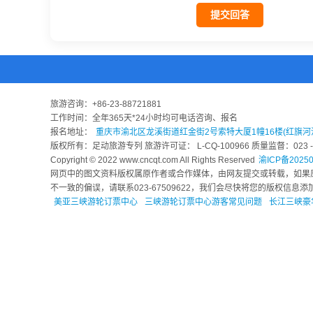
提交回答
旅游咨询：
+86-23-88721881
工作时间：全年365天*24小时均可电话咨询、报名
报名地址：
重庆市渝北区龙溪街道红金街2号索特大厦1幢16楼(红旗河
版权所有：足动旅游专列 旅游许可证： L-CQ-100966 质量监督：023 - 6
Copyright © 2022 www.cncqt.com All Rights Reserved
渝ICP备20250
网页中的图文资料版权属原作者或合作媒体，由网友提交或转载，如果
不一致的偏误，请联系023-67509622，我们会尽快将您的版权信
美亚三峡游轮订票中心
三峡游轮订票中心游客常见问题
长江三峡豪