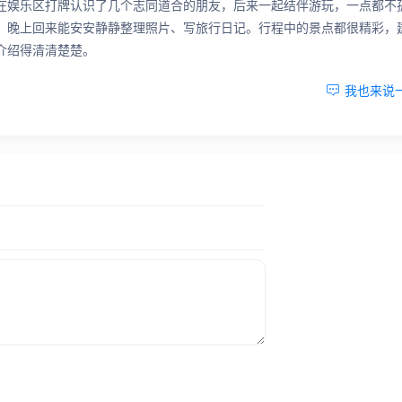
在娱乐区打牌认识了几个志同道合的朋友，后来一起结伴游玩，一点都不
，晚上回来能安安静静整理照片、写旅行日记。行程中的景点都很精彩，
介绍得清清楚楚。

我也来说