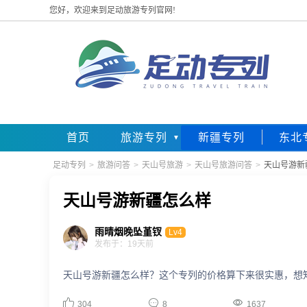
您好，欢迎来到足动旅游专列官网!
首页
旅游专列
新疆专列
东北
足动专列
>
旅游问答
>
天山号旅游
>
天山号旅游问答
>
天山号游新
天山号游新疆怎么样
雨晴烟晚坠堇钗
Lv4
发布于：19天前
天山号游新疆怎么样？这个专列的价格算下来很实惠，想



304
8
1637