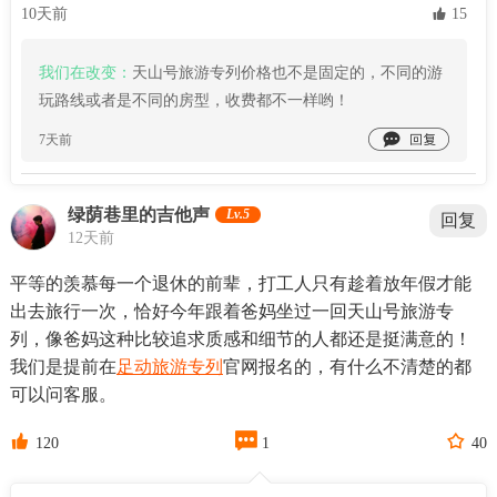
10天前
 15
我们在改变：
天山号旅游专列价格也不是固定的，不同的游
玩路线或者是不同的房型，收费都不一样哟！

7天前
绿荫巷里的吉他声
Lv.5
回复
12天前
平等的羡慕每一个退休的前辈，打工人只有趁着放年假才能
出去旅行一次，恰好今年跟着爸妈坐过一回天山号旅游专
列，像爸妈这种比较追求质感和细节的人都还是挺满意的！
我们是提前在
足动旅游专列
官网报名的，有什么不清楚的都
可以问客服。



120
1
40