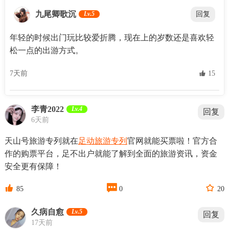
九尾卿歌沉
Lv.5
回复
年轻的时候出门玩比较爱折腾，现在上的岁数还是喜欢轻
松一点的出游方式。
7天前
 15
李青2022
Lv.4
回复
6天前
天山号旅游专列就在
足动旅游专列
官网就能买票啦！官方合
作的购票平台，足不出户就能了解到全面的旅游资讯，资金
安全更有保障！



85
0
20
久病自愈
Lv.5
回复
17天前