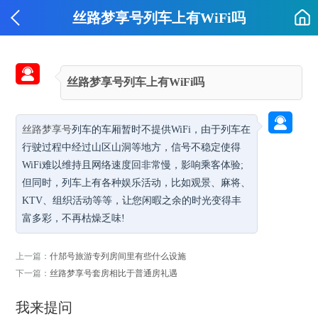
丝路梦享号列车上有WiFi吗

丝路梦享号列车上有WiFi吗

丝路梦享号
列车的车厢暂时不提供WiFi，由于列车在
行驶过程中经过山区山洞等地方，信号不稳定使得
WiFi难以维持且网络速度回非常慢，影响乘客体验;
但同时，列车上有各种娱乐活动，比如观景、麻将、
KTV、组织活动等等，让您闲暇之余的时光变得丰
富多彩，不再枯燥乏味!
上一篇：
什邡号旅游专列房间里有些什么设施
下一篇：
丝路梦享号套房相比于普通房礼遇
我来提问