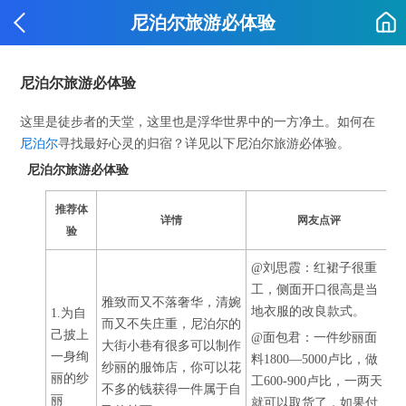
尼泊尔旅游必体验
尼泊尔旅游必体验
这里是徒步者的天堂，这里也是浮华世界中的一方净土。如何在
尼泊尔
寻找最好心灵的归宿？详见以下尼泊尔旅游必体验。
尼泊尔旅游必体验
推荐体
详情
网友点评
验
@刘思霞：红裙子很重
工，侧面开口很高是当
雅致而又不落奢华，清婉
地衣服的改良款式。
1.为自
而又不失庄重，尼泊尔的
己披上
@面包君：一件纱丽面
大街小巷有很多可以制作
一身绚
料1800—5000卢比，做
纱丽的服饰店，你可以花
丽的纱
工600-900卢比，一两天
不多的钱获得一件属于自
丽
就可以取货了，如果付