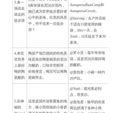
3.来一
AnnapurnaBaseCamp和
8座坐落在尼泊尔境内，
场说走
AnnapurnaCircuit。
她已成为世界徒步爱好者
就走的
心中的圣地，壮美的风景
@luocong：去户外店租
徒步游
中，何不也来一次徒步
个适合15度使用的睡
游？
袋，50rs一天，合
3rmb，10天徒步下来30
多块。
@罗小丢：毫不夸张地
4.来尝
陶器产地巴德岗的特色美
说，这是尼泊尔最好喝
尝世界
味是装在陶瓷碗里的尼泊
的酸奶。
上最好
尔酸奶，口味非常醇厚，
喝的陶
价格便宜，喝完可以将陶
@面包君：小碗一杯约
瓷酸奶
瓷碗带走。
20卢比。
@Yueh：观光客必到
点，塔美尔。
5.在神
这里是国外游客聚集的地
@面包君：狭窄的街道
秘的
方，狭小而喧闹的小巷挤
两边挤满了各种小商