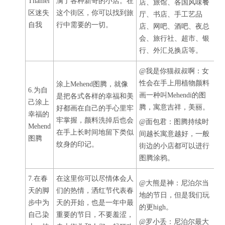
Thamel
满了各种新奇的小店。在
店、旅馆、各国风味餐
区迷失
这个街区，你可以找到旅
厅、书店、手工艺品
自我
行中需要的一切。
店、网吧、酒吧、夜总
会、旅行社、超市、银
行、外汇兑换店等。
@我是你猫叔叔啊：女
性会在手上用植物颜料
涂上Mehend图腾，就像
6.为自
画一种叫Mehendi的图
是把各式各样的幸福和美
己涂上
腾，寓意吉祥，美丽。
好都画在自己的手心里牢
幸福的
牢掌握，颜料洗掉后也会
@面包君：图腾持续时
Mehend
在手上长时间地留下类似
间越长寓意越好，一般
图腾
纹身的印记。
街边的小店都可以进行
图腾涂鸦。
7.在春
在这里你可以尽情体会人
@大熊是神：尼泊尔当
天的脚
们的热情，洒红节代表春
地的节日，但是我们玩
步中为
天的开始，也是一年中最
的更high。
自己染
重要的节日，不要羞涩，
@罗小丢：尼泊尔最大