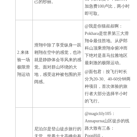
己的纱丽。
加急费100卢比，两小时
即可取。
@我是你猫叔叔啊：
Pokhara是世界第三大滑
翔伞最佳胜地。从萨郎
滑翔中除了享受纵身一跃
科山顶乘滑翔伞俯冲而
2.来体
翱翔在空中的感觉，也许
下绝对是喜马拉雅地区
验一场
就是静静体会等风来的感
最刺激的极限运动。
极限滑
觉。面对群山环绕的大
@面包君：按飞行时长
翔运动
地，感受这种被包围的开
分为20-30、40-60分钟两
阔感。
种项目，首次体验的旅
行者大部分选择半小时
的飞行。
@magiclily105：
Annapurna山区徒步的线
路大致有三条：
尼泊尔是登山徒步旅行的
PoonHill，
天堂，世界十大高峰中有