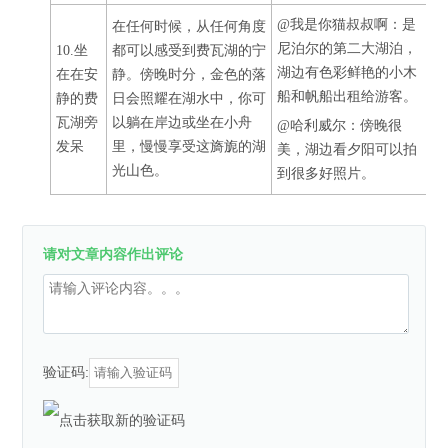
@我是你猫叔叔啊：是
在任何时候，从任何角度
尼泊尔的第二大湖泊，
10.坐
都可以感受到费瓦湖的宁
湖边有色彩鲜艳的小木
在在安
静。傍晚时分，金色的落
船和帆船出租给游客。
静的费
日会照耀在湖水中，你可
瓦湖旁
以躺在岸边或坐在小舟
@哈利威尔：傍晚很
发呆
里，慢慢享受这旖旎的湖
美，湖边看夕阳可以拍
光山色。
到很多好照片。
请对文章内容作出评论
验证码: