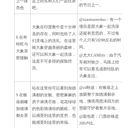
上一抹
走上街头和人们一起狂欢
的节日之一。
亮色
吧。
@xiaomaoerduo：有一个
项目是跟大象一起洗澡
大象在印度教中是十分神
还挺有意思的，不过每
圣的存在，同时也给了人
8.在奇
个人只有5分钟左右的时
们灵魂上的洗礼。在这里
特旺与
间。
骑大象穿越美丽的森林，
大象亲
还可以和大象一起洗澡，
@尤大CAMlife：由于汽
密接触
这是不可多得的探险经
车相对较少，马路上经
历。
常可以看见成群结队的
大象走过。
@cd秋波：在猴庙之上
站在这里你可以看到加德
放眼整个加德满都谷
9.在猴
满都的全貌。密密麻麻的
地，佛塔用恩泽四方的
庙俯瞰
房子淋漓尽致，花花绿绿
慧眼守护着整片谷地。
加德满
的色彩填满你的眼眶。可
都全景
以感受到这里的贫穷，也
@面包君：门票价格是
能感受到这里的幸福。
200卢比。