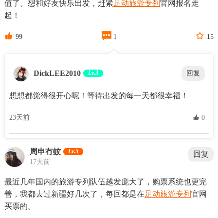
值了。想和好友快乐出发，赶紧
足动旅游专列
官网报名走
起！



99
1
15
DickLEE2010
Lv.3
回复
想想都觉得很开心呢！等待出发的每一天都很幸福！
23天前
 0
周申冇蚊
Lv.5
回复
17天前
最近几年国内的旅游专列队伍越发庞大了，购票系统也更完
善，我都去过新疆好几次了，每回都是在
足动旅游专列
官网
买票的。