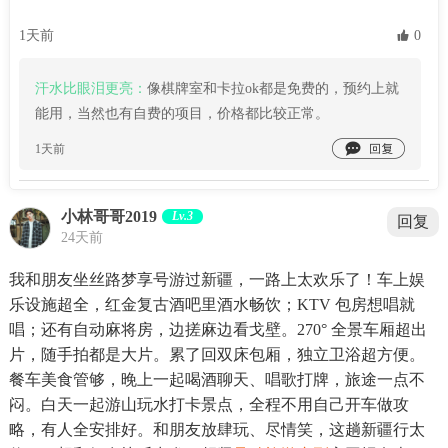
1天前
 0
汗水比眼泪更亮：
像棋牌室和卡拉ok都是免费的，预约上就
能用，当然也有自费的项目，价格都比较正常。

1天前
小林哥哥2019
Lv.3
回复
24天前
我和朋友坐丝路梦享号游过新疆，一路上太欢乐了！车上娱
乐设施超全，红金复古酒吧里酒水畅饮；KTV 包房想唱就
唱；还有自动麻将房，边搓麻边看戈壁。270° 全景车厢超出
片，随手拍都是大片。累了回双床包厢，独立卫浴超方便。
餐车美食管够，晚上一起喝酒聊天、唱歌打牌，旅途一点不
闷。白天一起游山玩水打卡景点，全程不用自己开车做攻
略，有人全安排好。和朋友放肆玩、尽情笑，这趟新疆行太