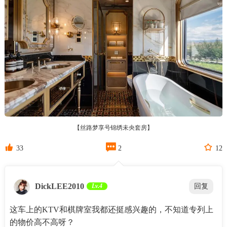
【丝路梦享号锦绣未央套房】



33
2
12
DickLEE2010
Lv.4
回复
这车上的KTV和棋牌室我都还挺感兴趣的，不知道专列上
的物价高不高呀？