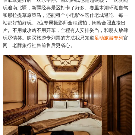
唱歌或是打牌，欢乐不停。游玩路线也是超硬核，一次就能
玩遍南北疆，新疆经典景区打卡了好多。赛里木湖环湖自驾
和那拉提草原策马，还能租个小电驴在喀什老城逛吃，每一
站都好拍好玩。2位专属摄影师全程跟拍，闺蜜合照直接出
片。不用做攻略不用开车，全程有人安排妥当，和朋友放肆
玩尽情笑。购买旅游专列票的方法我只知道
足动旅游专列
官
网，老牌旅行社售前售后更省心。