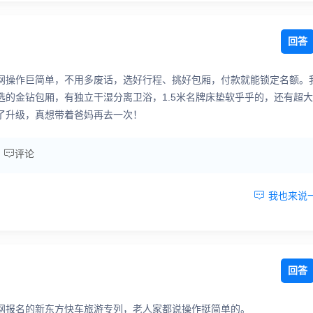
回答
网操作巨简单，不用多废话，选好行程、挑好包厢，付款就能锁定名额。
的金钻包厢，有独立干湿分离卫浴，1.5米名牌床垫软乎乎的，还有超
了升级，真想带着爸妈再去一次！

评论

我也来说
回答
网报名的新东方快车旅游专列，老人家都说操作挺简单的。