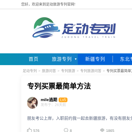
您好，欢迎来到足动旅游专列官网!
首页
旅游专列
新疆专列
东北
足动专列
>
旅游问答
>
专列旅游
>
专列旅游问答
>
专列买票最简单
专列买票最简单方法
mile過期
Lv5
发布于：26天前
朋友考公上岸，入职前约我一起去新疆旅游，有没有朋友



576
8
1865