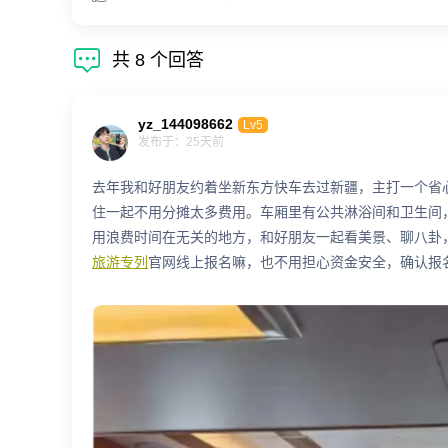

共
8
个回答
yz_144098662
Lv5
发布于：25天前
去年我和好朋友约着坐新东方快车去过新疆，主打一个省
住一起不用分摊太多费用。车厢里有公共淋浴间和卫生间，
用浪费时间在无关的地方，和好朋友一起看美景、聊八卦
旅游专列
官网线上报名嘛，也不用担心资金安全，确认报