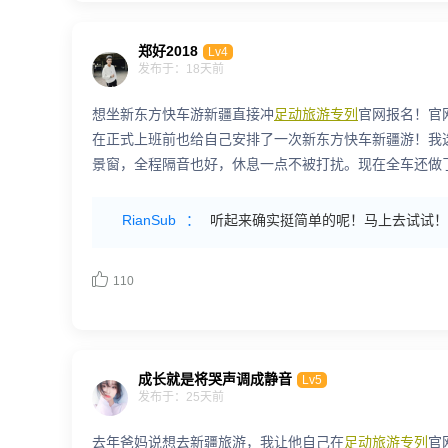
郑好2018
Lv4
发布于：18天前
想坐新东方快车游新疆直接冲
足动旅游专列
官网报名！官
在正式上班前也给自己安排了一次新东方快车新疆游！我选
景窗，全程隔音也好，休息一点不被打扰。现在全车还做
RianSub
：
听起来确实挺简单的呢！马上去试试！

110
成长就是将哭声调成静音
Lv5
发布于：25天前
去年爸妈说想去新疆旅游，我让他自己在
足动旅游专列
官