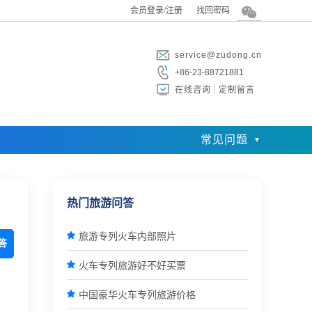
会员登录/注册
找回密码
service@zudong.cn
+86-23-88721881
在线咨询
定制留言
常见问题
热门旅游问答

旅游专列火车内部照片
答

火车专列旅游好不好买票

中国豪华火车专列旅游价格