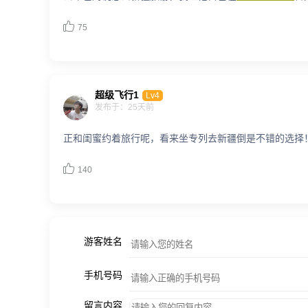

75
超级飞行1
Lv4
发布于：25天前
正和闺蜜约着旅行呢，看来坐专列去新疆倒是不错的选择

140
游客姓名
手机号码
留言内容