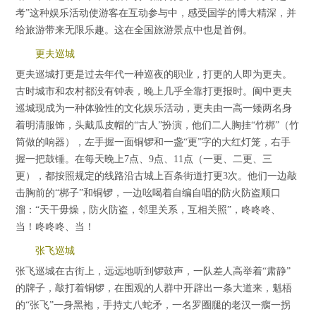
考”这种娱乐活动使游客在互动参与中，感受国学的博大精深，并
给旅游带来无限乐趣。这在全国旅游景点中也是首例。
更夫巡城
更夫巡城打更是过去年代一种巡夜的职业，打更的人即为更夫。
古时城市和农村都没有钟表，晚上几乎全靠打更报时。阆中更夫
巡城现成为一种体验性的文化娱乐活动，更夫由一高一矮两名身
着明清服饰，头戴瓜皮帽的“古人”扮演，他们二人胸挂“竹梆”（竹
筒做的响器），左手握一面铜锣和一盏“更”字的大红灯笼，右手
握一把鼓锤。在每天晚上7点、9点、11点（一更、二更、三
更），都按照规定的线路沿古城上百条街道打更3次。他们一边敲
击胸前的“梆子”和铜锣，一边吆喝着自编自唱的防火防盗顺口
溜：“天干毋燥，防火防盗，邻里关系，互相关照”，咚咚咚、
当！咚咚咚、当！
张飞巡城
张飞巡城在古街上，远远地听到锣鼓声，一队差人高举着“肃静”
的牌子，敲打着铜锣，在围观的人群中开辟出一条大道来，魁梧
的“张飞”一身黑袍，手持丈八蛇矛，一名罗圈腿的老汉一瘸一拐