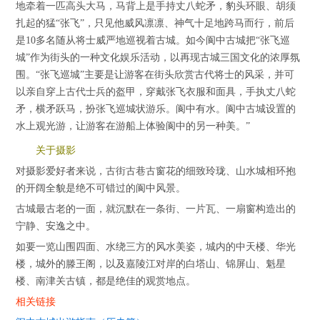
地牵着一匹高头大马，马背上是手持丈八蛇矛，豹头环眼、胡须
扎起的猛“张飞”，只见他威风凛凛、神气十足地跨马而行，前后
是10多名随从将士威严地巡视着古城。如今阆中古城把“张飞巡
城”作为街头的一种文化娱乐活动，以再现古城三国文化的浓厚氛
围。“张飞巡城”主要是让游客在街头欣赏古代将士的风采，并可
以亲自穿上古代士兵的盔甲，穿戴张飞衣服和面具，手执丈八蛇
矛，横矛跃马，扮张飞巡城状游乐。阆中有水。阆中古城设置的
水上观光游，让游客在游船上体验阆中的另一种美。”
关于摄影
对摄影爱好者来说，古街古巷古窗花的细致玲珑、山水城相环抱
的开阔全貌是绝不可错过的阆中风景。
古城最古老的一面，就沉默在一条街、一片瓦、一扇窗构造出的
宁静、安逸之中。
如要一览山围四面、水绕三方的风水美姿，城内的中天楼、华光
楼，城外的滕王阁，以及嘉陵江对岸的白塔山、锦屏山、魁星
楼、南津关古镇，都是绝佳的观赏地点。
相关链接