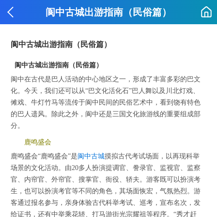
阆中古城出游指南（民俗篇）
阆中古城出游指南（民俗篇）
阆中古城出游指南（民俗篇）
阆中在古代是巴人活动的中心地区之一，形成了丰富多彩的巴文
化。今天，我们还可以从“巴文化活化石”巴人舞以及川北灯戏、
傩戏、牛灯竹马等流传于阆中民间的民俗艺术中，看到饶有特色
的巴人遗风。除此之外，阆中还是三国文化旅游线的重要组成部
分。
鹿鸣盛会
鹿鸣盛会“鹿鸣盛会”是
阆中古城
摸拟古代考试场面，以再现科举
场景的文化活动。由20多人扮演提调官、誊录官、监视官、监察
官、内帘官、外帘官、搜掌官、衙役、轿夫。游客既可以扮演考
生，也可以扮演考官等不同的角色，其场面恢宏，气氛热烈。游
客通过报名参与，亲身体验古代科举考试、巡考，宣布名次，发
给证书，还有中举乘花轿、打马游街光宗耀祖等程序。“秀才赶