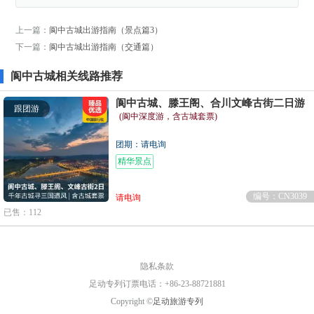
上一篇：
阆中古城出游指南（景点篇3）
下一篇：
阆中古城出游指南（交通篇）
阆中古城相关线路推荐
阆中古城、滕王阁、合川文峰古街二日游
跟团游
(阆中深度游，含古城套票)
团期：请电询
精华景点
编号：CN3039
请电询
已售：112
隐私条款
足动专列订票电话：+86-23-88721881
Copyright ©
足动旅游专列