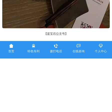
【蓝宝石公主号】



33
0
5





首页
特色专列
拨打电话
在线咨询
个人中心
我来回答
您的姓名：
您的电话：
您的邮箱：
提问内容：