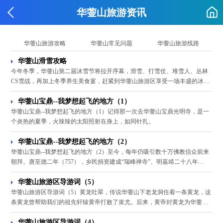
华蓥山旅游资讯
华蓥山旅游攻略
华蓥山常见问题
华蓥山旅游线路
华蓥山滑雪攻略
今年冬季，华蓥山第二届冰雪节将拉开序幕，滑雪、打雪仗、堆雪人、丛林
CS雪战，再加上冬季养生美食宴，赶紧到华蓥山旅游区享受一场丰盛的冰雪
玩乐大餐吧！
华蓥山宝鼎--我梦想起飞的地方（1）
华蓥山宝鼎--我梦想起飞的地方（1）记得那一次去华蓥山宝鼎光明寺，是一
个炎热的夏季，火辣辣的太阳照射在身上，如同针扎。
华蓥山宝鼎--我梦想起飞的地方（2）
华蓥山宝鼎--我梦想起飞的地方（2）至今，每年仍吸引数十万佛教信众前来
朝拜。唐至德二年（757），乡民捐资建成“瑞峰禅寺”、明嘉靖二十八年
（1549）更名为“光明寺”。清乾隆二十六年（1761），共建庙宇38座。每年
农历二月十九、六月十九、九月十九（相传分别为菩萨出生、出家、成道
华蓥山旅游区导游词（5）
日），数以万计的香客抬着架香，跳着云童舞前来朝山拜佛。
华蓥山旅游区导游词（5）黄龙吐翠，传说华蓥山下老龙洞住着一条黄龙，这
条黄龙曾帮助我们的祖先轩辕黄帝打败了蚩尤。后来，黄帝封黄龙为华蓥山
的守护神。为了维护华蓥山的壮丽风光，黄龙常常腾云驾雾巡行于山间。
华蓥山旅游区导游词（4）