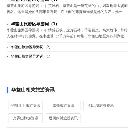
华蓥山旅游区导游词（4）英雄石，华蓥山是一座英雄的山，因双枪老太婆而
扬名。这里是她的头部形象再现，而上面的藤蔓植物就是她的头发，她一直
往前看，象征着勇往直前的精神。
华蓥山旅游区导游词（3）
华蓥山旅游区导游词（3）情醉石峡，这片石林，千姿百态、高大雄伟，带给
人在林中行的感觉。在中生带（7千万年前）时期，华蓥山地区为四川湖盆的
一部分，与古大西洋相连，由于地质作用，经地壳运动，抬升为陆地，再受
华蓥山旅游区导游词（2）
新构造运动中来自东南方的强大压力，褶皱隆起为山，并发生大断裂，形成
今天的华蓥山脉。
华蓥山旅游区导游词（1）
华蓥山相关旅游资讯
稻城亚丁旅游资讯
成都旅游资讯
都江堰旅游资讯
光雾山旅游资讯
返回四川旅游资讯