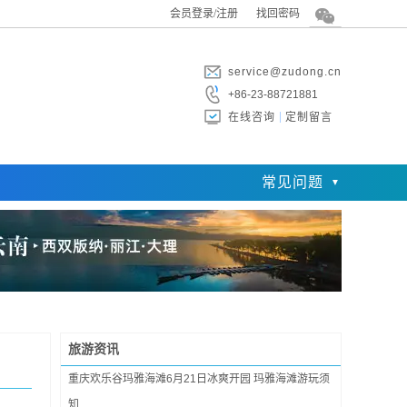
会员登录/注册
找回密码
service@zudong.cn
+86-23-88721881
在线咨询
定制留言
常见问题
旅游资讯
重庆欢乐谷玛雅海滩6月21日冰爽开园 玛雅海滩游玩须
知