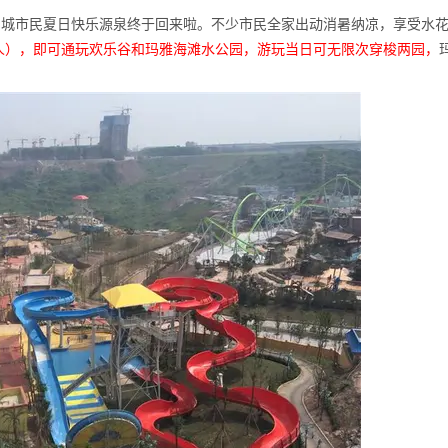
山城市民夏日快乐源泉终于回来啦。不少市民全家出动消暑纳凉，享受水
元/人），即可通玩欢乐谷和玛雅海滩水公园，游玩当日可无限次穿梭两园，