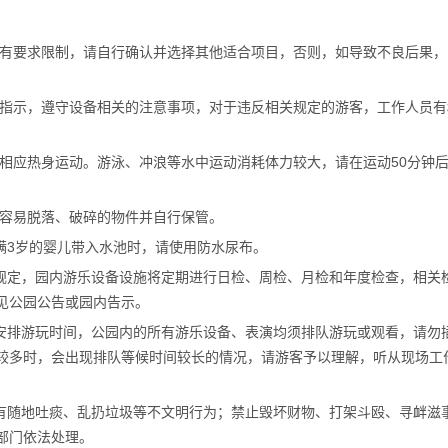
设有要求限制，请自行确认并选择其他适合项目，否则，如导致不良后果，
全指示，遵守设备相关的注意事项，对于违反相关规定的游客，工作人员有
相应热身运动。游泳、冲浪等水中运动消耗体力较大，请在运动50分钟
等容易脱落、破碎的物件并自行保管。
满3岁的婴儿带入水池时，请使用防水尿布。
关规定，园内游乐设备设施将定期进行日检、周检、月检和年度检查，相关
见公园公告或园内告示。
理安排游玩时间，公园内的所有游乐设备、表演均须排队游玩或观看，请勿
较多时，会出现排队等候时间较长的情况，请游客予以理解，听从现场工
勿有随地吐痰、乱扔垃圾等不文明行为；禁止毁坏财物、打架斗殴、寻衅滋
部门依法处理。