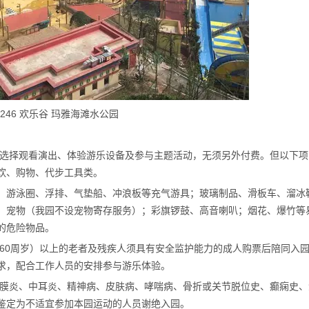
5246 欢乐谷 玛雅海滩水公园
行选择观看演出、体验游乐设备及参与主题活动，无须另外付费。但以下项
饮、购物、代步工具类。
料；游泳圈、浮排、气垫船、冲浪板等充气游具；玻璃制品、滑板车、溜冰
；宠物（我园不设宠物寄存服务）；彩旗锣鼓、高音喇叭；烟花、爆竹等
的危险物品。
岁（含60周岁）以上的老者及残疾人须具有安全监护能力的成人购票后陪同入
求，配合工作人员的安排参与游乐体验。
结膜炎、中耳炎、精神病、皮肤病、哮喘病、骨折或关节脱位史、癫痫史、
鉴定为不适宜参加本园运动的人员谢绝入园。