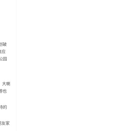
划破
爽应
公园
、大喇
游也
待的
朋友家