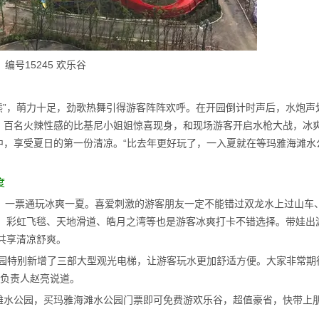
编号15245 欢乐谷
熊”，萌力十足，劲歌热舞引得游客阵阵欢呼。在开园倒计时声后，水炮声
盒，百名火辣性感的比基尼小姐姐惊喜现身，和现场游客开启水枪大战，冰
中，享受夏日的第一份清凉。“比去年更好玩了，一入夏就在等玛雅海滩水
度
放，一票通玩冰爽一夏。喜爱刺激的游客朋友一定不能错过双龙水上过山车
。彩虹飞毯、天地滑道、皓月之湾等也是游客冰爽打卡不错选择。带娃出
共享清凉舒爽。
公园特别新增了三部大型观光电梯，让游客玩水更加舒适方便。大家非常期
部负责人赵亮说道。
滩水公园，买玛雅海滩水公园门票即可免费游欢乐谷，超值豪省，快带上