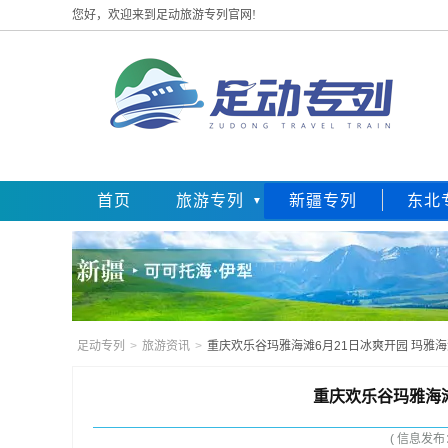
您好，欢迎来到足动旅游专列官网!
首页
旅游专列
新疆专列
东北
足动专列
>
旅游资讯
>
重庆欢乐谷玛雅海滩6月21日冰爽开园 玛雅
重庆欢乐谷玛雅海滩
( 信息发