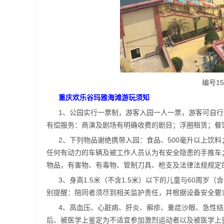
编号1
重庆欢乐谷玛雅海滩游玩须知
1、公园实行一票制，游客入园一人一票，游客可自
有偿服务：商演及剧场有明确收费的剧目；浮圈租赁；餐
2、下列物品谢绝携带入园：食品、500毫升以上饮
任何有动力的车辆及被工作人员认为有安全隐患的手推车
物品，有害物、有毒物、管制刀具、枪支及法律法规规定
3、身高1.5米（不含1.5米）以下的儿童与60周
别提醒：陪同者须尽到相关监护责任，并根据设备安全要
4、高血压、心脏病、肝炎、癣疹、重症沙眼、急性
后、被医学上鉴定为不适宜参加激烈运动者以及被医学上