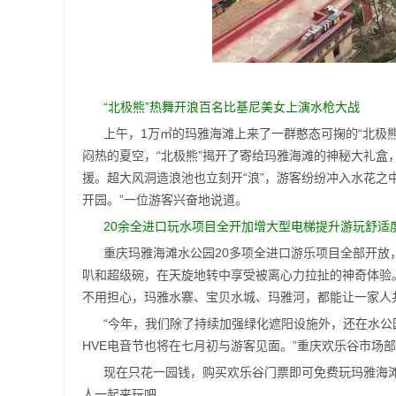
“北极熊”热舞开浪百名比基尼美女上演水枪大战
上午，1万㎡的玛雅海滩上来了一群憨态可掬的“北极
闷热的夏空，“北极熊”揭开了寄给玛雅海滩的神秘大礼
援。超大风洞造浪池也立刻开“浪”，游客纷纷冲入水花之
开园。”一位游客兴奋地说道。
20余全进口玩水项目全开加增大型电梯提升游玩舒适
重庆玛雅海滩水公园20多项全进口游乐项目全部开
叭和超级碗，在天旋地转中享受被离心力拉扯的神奇体验
不用担心，玛雅水寨、宝贝水城、玛雅河，都能让一家人
“今年，我们除了持续加强绿化遮阳设施外，还在水
HVE电音节也将在七月初与游客见面。”重庆欢乐谷市场
现在只花一园钱，购买欢乐谷门票即可免费玩玛雅海
人一起来玩吧。