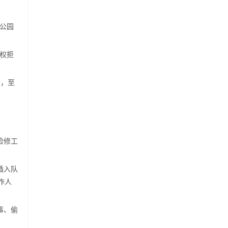
公园
权拒
后，至
检修工
插入队
作人
事、偷