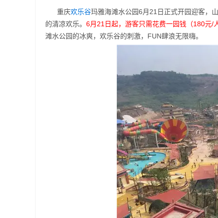
重庆
欢乐谷
玛雅海滩水公园6月21日正式开园迎客，
的清凉欢乐。
6月21日起，游客只需花费一园钱（180
滩水公园的冰爽，欢乐谷的刺激，FUN肆浪无限嗨。