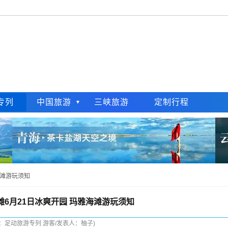
专列
中国旅游
三峡旅游
定制行程
海滩游玩须知
6月21日冰爽开园 玛雅海滩游玩须知
布：足动旅游专列 游客/发表人：柚子)