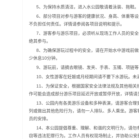
5、为保持水质清洁，进入水公园敬请着泳装、拖鞋。
6、部分项目对参与游客的健康状况、身高、体重等
不负担任何责任。详情请参阅各项目说明和提示。
7、游客参与游乐项目，必须听从现场工作人员的安
绝其参与。
8、为确保游玩过程中的安全，请在开始水中游戏前做
少休息10分钟。
9、游玩前，请摘去眼镜、发夹、手表、玉镯、项链
10、女性游客在妊娠或月经期间请不要下水游玩。未
11、为保证安全，根据国家安全法律法规及其他相
作可能会造成部分游乐项目延迟开放或暂停开放，详情请
13、公园内有各类游乐设备和多种表演，请游客合
列或做出其他危险行为，请勿一人排队、多人乘坐。游客
员的安排。
14、本公园提倡尊重、理解、和谐的文明行为，请
窃等违法犯罪行为。工作人员有权现场制止，并协助公安