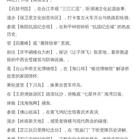
【石鼓书院】，在合江亭观 “三江汇流”，听湖湘文化起源故事;
漫步【保卫里文化创意街区】，打卡复古火车月台与铁路彩绘墙;
参观【衡阳抗战纪念馆】，在和平钟前聆听 “抗战纪念城” 的热血
历史;
登【回雁峰】观 “雁阵惊寒” 景观;
前往【开平碉楼自力村】，探访《让子弹飞》取景地，看侨胞遗
留的中西合璧建筑与防御设施。;
逛【台山华侨文化博物馆】，在【海口埠】“银信博物馆” 解读侨
批里的家国情怀;
乘轮渡登【下川岛】，换乘吉普车环岛;
在【王府洲旅游区】踏浪玩沙，傍晚观 “七星伴月” 海湾日落;
体验【浅海拖网】捕鱼;
参观【佛山祖庙】，在黄飞鸿纪念馆看武术表演;
漫步【岭南新天地】，感受老骑楼与现代商业的碰撞;
参观【芷江抗日受降纪念坊】，在 “凯旋门” 下听受降历史讲解;