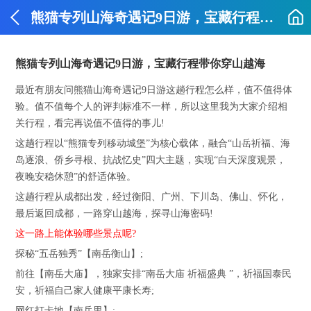
熊猫专列山海奇遇记9日游，宝藏行程带你穿山越海
熊猫专列山海奇遇记9日游，宝藏行程带你穿山越海
最近有朋友问熊猫山海奇遇记9日游这趟行程怎么样，值不值得体
验。值不值每个人的评判标准不一样，所以这里我为大家介绍相
关行程，看完再说值不值得的事儿!
这趟行程以“熊猫专列移动城堡”为核心载体，融合“山岳祈福、海
岛逐浪、侨乡寻根、抗战忆史”四大主题，实现“白天深度观景，
夜晚安稳休憩”的舒适体验。
这趟行程从成都出发，经过衡阳、广州、下川岛、佛山、怀化，
最后返回成都，一路穿山越海，探寻山海密码!
这一路上能体验哪些景点呢?
探秘“五岳独秀”【南岳衡山】;
前往【南岳大庙】，独家安排“南岳大庙 祈福盛典 ”，祈福国泰民
安，祈福自己家人健康平康长寿;
网红打卡地【南岳里】;