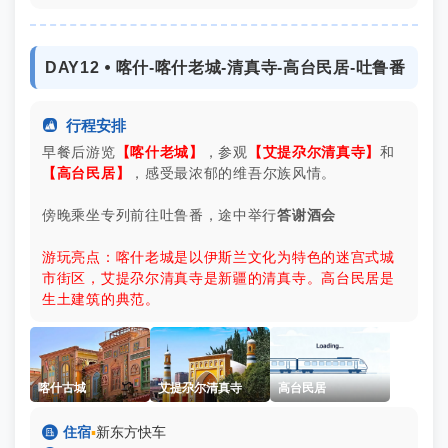
DAY12 ⦁ 喀什-喀什老城-清真寺-高台民居-吐鲁番

行程安排
早餐后游览
【喀什老城】
，参观
【艾提尕尔清真寺】
和
【高台民居】
，感受最浓郁的维吾尔族风情。
傍晚乘坐专列前往吐鲁番，途中举行
答谢酒会
游玩亮点：喀什老城是以伊斯兰文化为特色的迷宫式城
市街区，艾提尕尔清真寺是新疆的清真寺。高台民居是
生土建筑的典范。
喀什古城
艾提尕尔清真寺
高台民居

住宿
▪
新东方快车