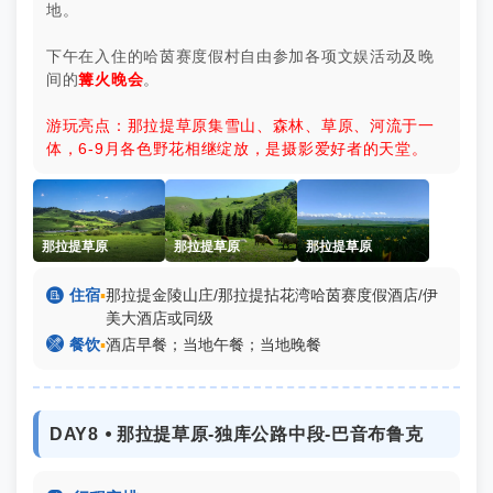
地。
下午在入住的哈茵赛度假村自由参加各项文娱活动及晚
间的
篝火晚会
。
游玩亮点：那拉提草原集雪山、森林、草原、河流于一
体，6-9月各色野花相继绽放，是摄影爱好者的天堂。
那拉提草原
那拉提草原
那拉提草原

住宿
▪
那拉提金陵山庄/那拉提拈花湾哈茵赛度假酒店/伊
美大酒店或同级

餐饮
▪
酒店早餐；当地午餐；当地晚餐
DAY8 ⦁ 那拉提草原-独库公路中段-巴音布鲁克