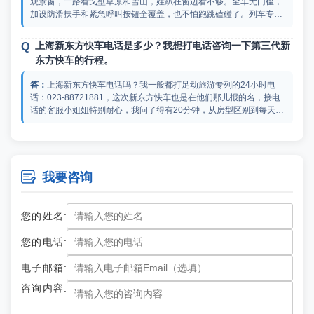
观景窗，一路看戈壁草原和雪山，娃趴在窗边看不够。全车无门槛，
加设防滑扶手和紧急呼叫按钮全覆盖，也不怕跑跳磕碰了。列车专属
管家24小时在，帮忙热奶和哄睡，还拿绘本啥的，还能临时托管一会
儿。餐车有儿童餐和软烂辅食，新疆水果和酸奶管够。酒吧车厢晚上
上海新东方快车电话是多少？我想打电话咨询一下第三代新
有小电影、还组织了手工活动，娃能交朋友玩游戏。大人轻松看风
东方快车的行程。
景，娃快乐玩一路，完美亲子游！新东方快车儿童票多少钱我倒没注
意，你可以去足动旅游专列官网查查具体价目表。
上海新东方快车电话吗？我一般都打足动旅游专列的24小时电
话：023-88721881，这次新东方快车也是在他们那儿报的名，接电
话的客服小姐姐特别耐心，我问了得有20分钟，从房型区别到每天几
点到站几点出发全给我捋了一遍。我给你简单说几个我记住的：至尊
金钻一节车厢就3间房6个人，适合咱们老年人图清静；铂悦金钻是上
请问新东方快车新疆游什么地方可以报名参团？我们几个老
下铺但下铺抬高能放大箱子，便宜一些；行程上每天白天停景点，比
朋友想约着去玩玩。
如第二天去天山天池玩4个小时，下午五六点上火车休息，第三天早
上到北屯直接去禾木，完全不耽误。

我要咨询
作为铁路爱好者，我看过官方发布的实车视频和参数，可以负责
任地说几句：至尊金钻一节车厢只设3间房、住6个人，配双人沙发、
休闲桌椅、干湿分离卫浴，双床能拼大床。玺悦金钻一节4间住8人。
您的姓名:
铂悦金钻上下铺，下铺抬高能塞32寸行李箱。至于新东方快车新疆游
什么地方可以报名参团，建议找官方代理商，比如足动旅游专列，他
纪念日想和老婆去新疆旅游，不知道新东方快车的旅游线路
您的电话:
们好像是新东方快车的合作方，可以在那儿了解排期和详细报价。重
会安排哪些景点呀？
点是：这车晚上跑路、白天停景点，不中转不换铺，省心是真省心，
电子邮箱:
价格也是真高端。
新东方快车的旅游线路可以在足动旅游专列官网查看哦！我有和
咨询内容:
另一半坐过一次新东方快车旅游专列，简直就是把蜜月搬去新疆！我
们住的金钻双人套房有1.5米观景大床，还配备了独立干湿分离卫浴和