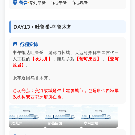

餐饮
▪
专列早餐；当地午餐；当地晚餐
DAY13 ⦁ 吐鲁番-乌鲁木齐

行程安排
中午抵达吐鲁番，游览与长城、大运河并称中国古代三
大工程的
【坎儿井】
，随后参观
【葡萄庄园】
，
【交河
故城】
。
乘车返回乌鲁木齐。
游玩亮点：交河故城是生土建筑城市，也是唐代西域军
政机构安西都护府所在地。
坎儿井
葡萄庄园
交河故城