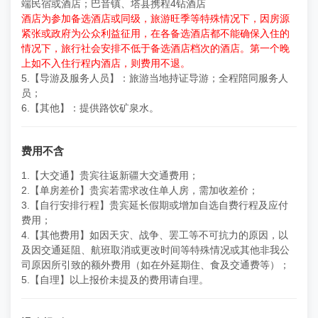
端民宿或酒店；巴音镇、塔县携程4钻酒店
酒店为参加备选酒店或同级，旅游旺季等特殊情况下，因房源
紧张或政府为公众利益征用，在各备选酒店都不能确保入住的
情况下，旅行社会安排不低于备选酒店档次的酒店。第一个晚
上如不入住行程内酒店，则费用不退。
5.【导游及服务人员】：旅游当地持证导游；全程陪同服务人
员；
6.【其他】：提供路饮矿泉水。
费用不含
1.【大交通】贵宾往返新疆大交通费用；
2.【单房差价】贵宾若需求改住单人房，需加收差价；
3.【自行安排行程】贵宾延长假期或增加自选自费行程及应付
费用；
4.【其他费用】如因天灾、战争、罢工等不可抗力的原因，以
及因交通延阻、航班取消或更改时间等特殊情况或其他非我公
司原因所引致的额外费用（如在外延期住、食及交通费等）；
5.【自理】以上报价未提及的费用请自理。