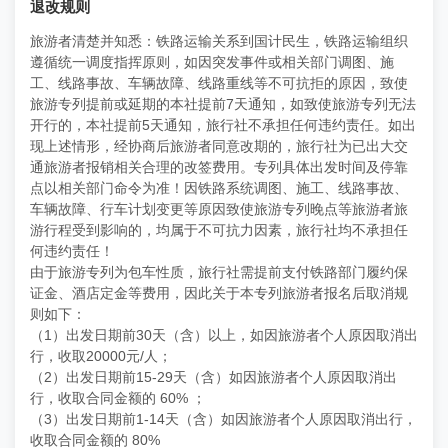
退改规则
旅游者清楚并知悉：铁路运输关系到国计民生，铁路运输组织
遵循统一调度指挥原则，如因突发事件或相关部门调图、施
工、线路事故、车辆故障、线路重线等不可抗拒的原因，致使
旅游专列提前或延期的本社提前7天通知，如致使旅游专列无法
开行的，本社提前5天通知，旅行社不承担任何违约责任。如出
现上述情形，经协商后旅游者同意改期的，旅行社为已出大交
通旅游者报销相关合理的改签费用。专列具体出发时间及停靠
点以相关部门命令为准！因铁路系统调图、施工、线路事故、
车辆故障、行车计划变更等原因致使旅游专列晚点等旅游者旅
游行程受到影响的，均属于不可抗力因素，旅行社均不承担任
何违约责任！
由于旅游专列为包车性质，旅行社需提前支付铁路部门履约保
证金、酒店定金等费用，因此关于本专列旅游者报名后取消规
则如下：
（1）出发日期前30天（含）以上，如因旅游者个人原因取消出
行，收取20000元/人；
（2）出发日期前15-29天（含）如因旅游者个人原因取消出
行，收取合同金额的 60% ；
（3）出发日期前1-14天（含）如因旅游者个人原因取消出行，
收取合同金额的 80%