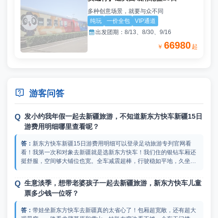
多种创意场景，就要与众不同
纯玩
一价全包
VIP通道

出发团期：
8/13、8/30、9/16
66980
￥
起

游客问答
发小约我年假一起去新疆旅游，不知道新东方快车新疆15日
游费用明细哪里查看呢？
新东方快车新疆15日游费用明细可以登录足动旅游专列官网看
看！我第一次和对象去新疆就是选新东方快车！我们住的银钻车厢还
挺舒服，空间够大铺位也宽。全车减震超棒，行驶稳如平地，久坐不
晕不累。每节车厢有专属管家随叫随到，帮忙订票拿行李还有安排行
程。餐食每天不重样，中西早餐和新疆特色正餐都有，免费饮料也是
生意淡季，想带老婆孩子一起去新疆旅游，新东方快车儿童
全天供应。车厢内Wi-Fi 全覆盖，办公追剧传照片都不耽误，比自由
票多少钱一位呀？
行更自由。半个月的时间基本打卡了新疆大部分经典景区，听说现在
这趟专列还做了全车的升级，下次带家里人再去一回！
带娃坐新东方快车去新疆真的太省心了！包厢超宽敞，还有超大