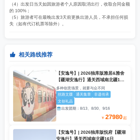
（4）出发日当天如因旅游者个人原因取消出行，收取合同金额
的 100%；
（5）旅游者可在最晚出发3天前更换出游人员，不承担任何损
失（如有代订机票等除外）。

相关路线推荐
【安逸号】| 2026独库版雅居&雅舍
【疆湖安逸行】通关西域南北疆16
日
多种创意场景，就要与众不同
丝路文牒
通关集章
非遗传承
文创礼品

出发团期：
8/13、8/30、9/16
27980
￥
起
【安逸号】| 2026独库版悦府【疆湖
安逸行】通关西域南北疆16日