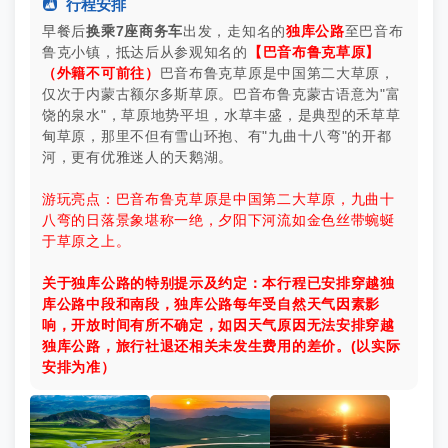

行程安排
早餐后
换乘7座商务车
出发，走知名的
独库公路
至巴音布
鲁克小镇，抵达后从参观知名的
【巴音布鲁克草原】
（外籍不可前往）
巴音布鲁克草原是中国第二大草原，
仅次于内蒙古额尔多斯草原。巴音布鲁克蒙古语意为"富
饶的泉水"，草原地势平坦，水草丰盛，是典型的禾草草
甸草原，那里不但有雪山环抱、有"九曲十八弯"的开都
河，更有优雅迷人的天鹅湖。
游玩亮点：巴音布鲁克草原是中国第二大草原，九曲十
八弯的日落景象堪称一绝，夕阳下河流如金色丝带蜿蜒
于草原之上。
关于独库公路的特别提示及约定：本行程已安排穿越独
库公路中段和南段，独库公路每年受自然天气因素影
响，开放时间有所不确定，如因天气原因无法安排穿越
独库公路，旅行社退还相关未发生费用的差价。(以实际
安排为准）