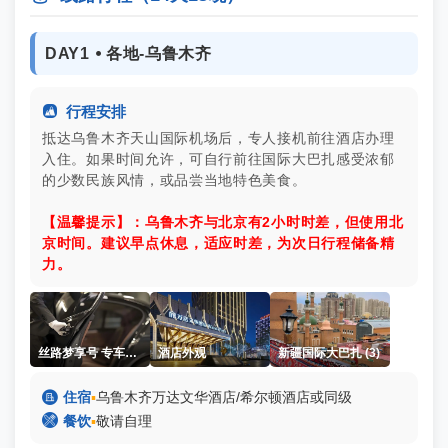
DAY1 ⦁ 各地-乌鲁木齐

行程安排
抵达乌鲁木齐天山国际机场后，专人接机前往酒店办理
入住。如果时间允许，可自行前往国际大巴扎感受浓郁
的少数民族风情，或品尝当地特色美食。
【温馨提示】：乌鲁木齐与北京有2小时时差，但使用北
京时间。建议早点休息，适应时差，为次日行程储备精
力。
丝路梦享号 专车接送机
酒店外观
新疆国际大巴扎 (3)

住宿
▪
乌鲁木齐万达文华酒店/希尔顿酒店或同级

餐饮
▪
敬请自理