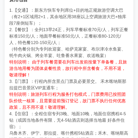
1.【交通】：新东方快车专列席位+目的地正规旅游空调大巴
（有2+1区域用2+1，其余地区用38座以上空调旅游大巴+独库
段7座倒短车）；
2.【餐饮】：全列13早24正，列车早餐标准70元/人，列车正餐
标准150元/人；地面早餐标准50元/人，正餐标准80-120元/
人，特色餐120-150元/人；
（特色餐分别为专列欢迎宴、哈萨克家宴、布尔津冷水鱼宴、
牦牛肉火锅、烤全羊宴、吐鲁番水果宴、欢送晚宴）
特别说明： 由于列车餐需要在列车出发前按量下单备餐，且旅
游当地用餐为团体桌餐性质，故行程中所含餐食，不用不退，
敬请理解！
3.【门票】：行程内所含景点门票及必要景交。 禾木喀纳斯那
拉提巴音景区VIP直通车；
特别说明：旅游列车行程为服务打包模式，门票费用已按照团
队价统一核算，且需要提前预订登记，故门票不执行任何优惠
政策，且不用不退！敬请理解。
4.【住宿】：全程住宿专列3晚、地面10晚，地面住宿携程4-5
钻（或因当地条件有限，无4-5钻酒店则选择当地最 好条件住
宿）；
乌鲁木齐、伊宁、那拉提、喀什携程5钻酒店；禾木、喀纳斯高