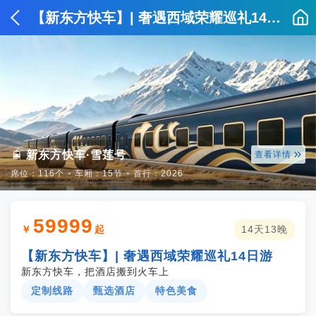
【新东方快车】| 奢遇西域荣耀巡礼14日游


新东方快车·雪莲号
查看详情
席位：116个
⦁
车厢：15节
⦁
首行：2026
59999
￥
起
14天13晚
【新东方快车】| 奢遇西域荣耀巡礼14日游
新东方快车，把酒店搬到火车上
定制线路
甄选酒店
特色美食