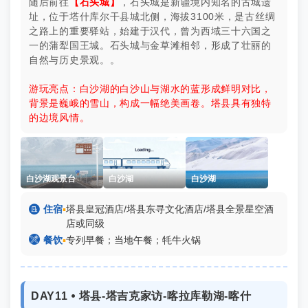
随后前往
【石头城】
，石头城是新疆境内知名的古城遗
址，位于塔什库尔干县城北侧，海拔3100米，是古丝绸
之路上的重要驿站，始建于汉代，曾为西域三十六国之
一的蒲犁国王城。石头城与金草滩相邻，形成了壮丽的
自然与历史景观。。
游玩亮点：白沙湖的白沙山与湖水的蓝形成鲜明对比，
背景是巍峨的雪山，构成一幅绝美画卷。塔县具有独特
的边境风情。
白沙湖观景台
白沙湖
白沙湖

住宿
▪
塔县皇冠酒店/塔县东寻文化酒店/塔县全景星空酒
店或同级

餐饮
▪
专列早餐；当地午餐；牦牛火锅
DAY11 ⦁ 塔县-塔吉克家访-喀拉库勒湖-喀什