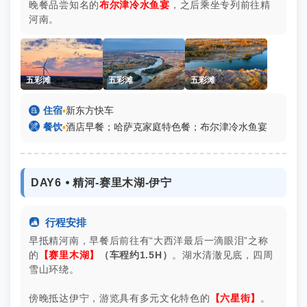
晚餐品尝知名的
布尔津冷水鱼宴
，之后乘坐专列前往精
河南。
五彩滩
五彩滩
五彩滩

住宿
▪
新东方快车

餐饮
▪
酒店早餐；哈萨克家庭特色餐；布尔津冷水鱼宴
DAY6 ⦁ 精河-赛里木湖-伊宁

行程安排
早抵精河南，早餐后前往有“大西洋最后一滴眼泪”之称
的
【赛里木湖】
（车程约1.5H）
。湖水清澈见底，四周
雪山环绕。
傍晚抵达伊宁，游览具有多元文化特色的
【六星街】
。