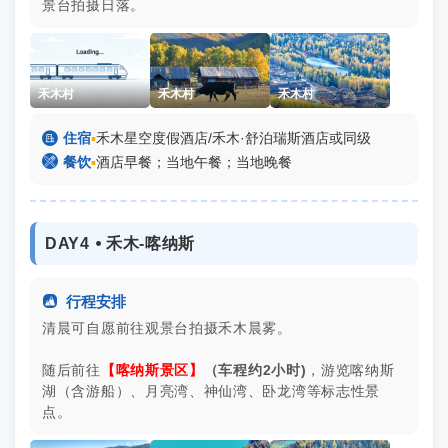
景台拍摄日落。
禾木村
禾木村
禾木村

住宿
▪
禾木星空度假酒店/禾木·舒泊瑞斯酒店或同级

餐饮
▪
酒店早餐；当地午餐；当地晚餐
DAY4 ⦁ 禾木-喀纳斯

行程安排
清晨可自愿前往观景台拍摄禾木晨雾。
随后前往
【喀纳斯景区】
（车程约2小时)
，游览喀纳斯
湖（含游船）、月亮湾、神仙湾、卧龙湾等标志性景
点。