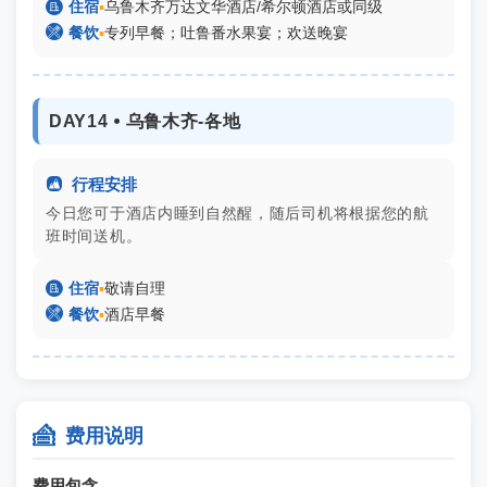

住宿
▪
乌鲁木齐万达文华酒店/希尔顿酒店或同级

餐饮
▪
专列早餐；吐鲁番水果宴；欢送晚宴
DAY14 ⦁ 乌鲁木齐-各地

行程安排
今日您可于酒店内睡到自然醒，随后司机将根据您的航
班时间送机。

住宿
▪
敬请自理

餐饮
▪
酒店早餐

费用说明
费用包含