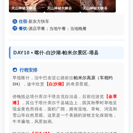
天山神秘大峡谷
天山神秘大峡谷
天山神秘大峡谷

住宿
▪
新东方快车

餐饮
▪
酒店早餐；当地午餐；当地晚餐
DAY10 ⦁ 喀什-白沙湖-帕米尔景区-塔县

行程安排
早抵喀什，沿中巴友谊公路前往
帕米尔高原（车程约
3H）
，途中欣赏
【白沙湖】
的奇异景观。
傍晚抵达塔什库尔干塔吉克自治县，后前往游览
【金草
滩】
，其位于塔什库尔干县城边上，因其秋季时草地呈
现金黄色而得名，面积广阔，拥有湿地、草甸、河流和
雪山等自然景观。这里是一个美丽的游牧文化保留地，
牛羊遍地，风景如画。