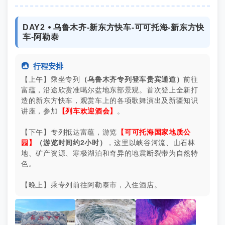
DAY2 ⦁ 乌鲁木齐-新东方快车-可可托海-新东方快
车-阿勒泰

行程安排
【上午】乘坐专列
（乌鲁木齐专列登车贵宾通道）
前往
富蕴，沿途欣赏准噶尔盆地东部景观。首次登上全新打
造的新东方快车，观赏车上的各项歌舞演出及新疆知识
讲座，参加
【列车欢迎酒会】
。
【下午】专列抵达富蕴，游览
【可可托海国家地质公
园】
（游览时间约2小时）
，这里以峡谷河流、山石林
地、矿产资源、寒极湖泊和奇异的地震断裂带为自然特
色。
【晚上】乘专列前往阿勒泰市，入住酒店。