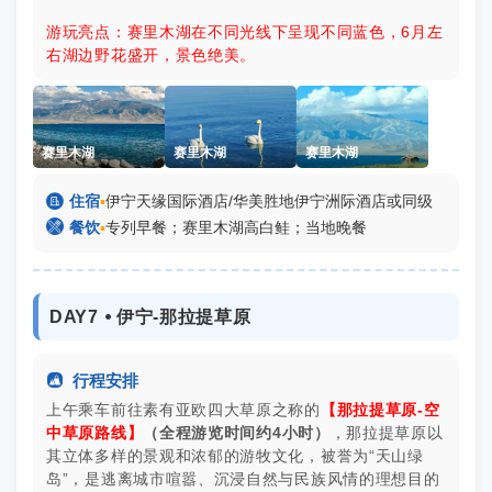
游玩亮点：赛里木湖在不同光线下呈现不同蓝色，6月左
右湖边野花盛开，景色绝美。
赛里木湖
赛里木湖
赛里木湖

住宿
▪
伊宁天缘国际酒店/华美胜地伊宁洲际酒店或同级

餐饮
▪
专列早餐；赛里木湖高白鲑；当地晚餐
DAY7 ⦁ 伊宁-那拉提草原

行程安排
上午乘车前往素有亚欧四大草原之称的
【那拉提草原-空
中草原路线】
（全程游览时间约4小时）
，那拉提草原以
其立体多样的景观和浓郁的游牧文化，被誉为“天山绿
岛”，是逃离城市喧嚣、沉浸自然与民族风情的理想目的