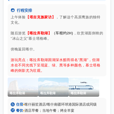

行程安排
上午体验
【塔吉克族家访】
，了解这个高原鹰族的独特
文化。
随后游览
【喀拉库勒湖】
（车程约2H)
，欣赏湖面倒映的
“冰山之父”慕士塔格峰。
傍晚返回喀什。
游玩亮点：喀拉库勒湖因湖深水黯而得名“黑湖”，但湖
水在不同光线下呈现蓝、绿、黑等多种颜色，慕士塔格
峰的倒影尤为壮观。
喀拉库勒湖
喀拉库勒湖
喀拉库勒湖

住宿
▪
喀什丽笙酒店/喀什南疆环球港国际酒店或同级

餐饮
▪
酒店早餐；当地午餐；烤全羊宴