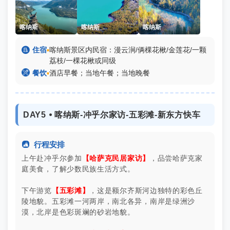
喀纳斯
喀纳斯
喀纳斯

住宿
▪
喀纳斯景区内民宿：漫云涧/俩棵花楸/金莲花/一颗
荔枝/一棵花楸或同级

餐饮
▪
酒店早餐；当地午餐；当地晚餐
DAY5 ⦁ 喀纳斯-冲乎尔家访-五彩滩-新东方快车

行程安排
上午赴冲乎尔参加
【哈萨克民居家访】
，品尝哈萨克家
庭美食，了解少数民族生活方式。
下午游览
【五彩滩】
，这是额尔齐斯河边独特的彩色丘
陵地貌。五彩滩一河两岸，南北各异，南岸是绿洲沙
漠，北岸是色彩斑斓的砂岩地貌。