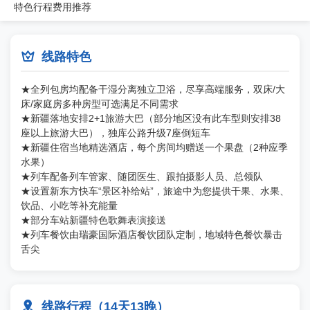
特色
行程
费用
推荐

线路特色
★全列包房均配备干湿分离独立卫浴，尽享高端服务，双床/大
床/家庭房多种房型可选满足不同需求
★新疆落地安排2+1旅游大巴（部分地区没有此车型则安排38
座以上旅游大巴），独库公路升级7座倒短车
★新疆住宿当地精选酒店，每个房间均赠送一个果盘（2种应季
水果）
★列车配备列车管家、随团医生、跟拍摄影人员、总领队
★设置新东方快车“景区补给站”，旅途中为您提供干果、水果、
饮品、小吃等补充能量
★部分车站新疆特色歌舞表演接送
★列车餐饮由瑞豪国际酒店餐饮团队定制，地域特色餐饮暴击
舌尖

线路行程（14天13晚）