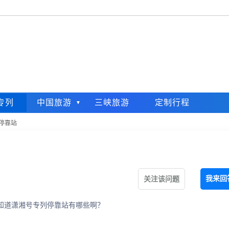
专列
中国旅游
三峡旅游
定制行程
停靠站
我来回
关注该问题
知道潇湘号专列停靠站有哪些啊？