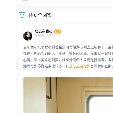

共
8
个回答
壮志在我心
Lv3
发布于：5天前
去年就和几个发小约着坐潇湘号旅游专列去过新疆了，主
夜也不担心吵到别人。专列上有休闲区域，没事就一起打
心情。车上美食吃到撑，红柳烤肉和大盘鸡是我最爱，各
湘号专列停靠站点比较多，在
足动旅游专列
官网就能查到