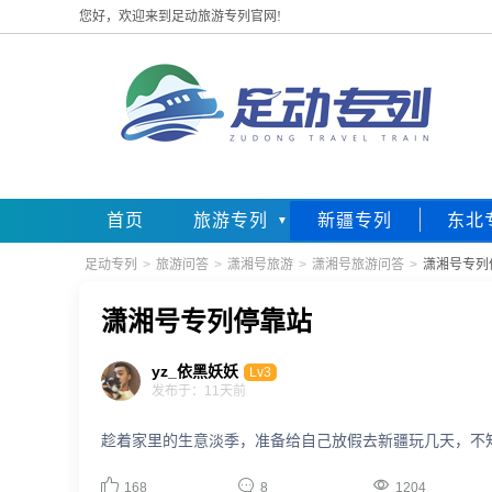
您好，欢迎来到足动旅游专列官网!
首页
旅游专列
新疆专列
东北
足动专列
>
旅游问答
>
潇湘号旅游
>
潇湘号旅游问答
>
潇湘号专列
潇湘号专列停靠站
yz_依黑妖妖
Lv3
发布于：11天前
趁着家里的生意淡季，准备给自己放假去新疆玩几天，不



168
8
1204