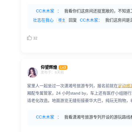
CC木木家
：
我看你们这房间还挺宽敞的，不知道
壮志在我心
回复
CC木木家：
我们这房间是
楼主

32
仰望辉煌
Lv3
发布于：6天前
家里人一起坐过一次潇湘号旅游专列，报名前就在
足动旅
厢配专属管家，24 小时stand by，车上还有医疗
适老化改造。地面游览无缝衔接豪华大巴，纯玩无购物，
CC木木家
：
我看潇湘号旅游专列开设的游玩路线