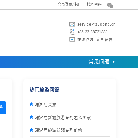
会员登录/注册
找回密码
service@zudong.cn
+86-23-88721881
在线咨询
定制留言
常见问题
热门旅游问答

潇湘号买票
答

潇湘号新疆旅游专列怎么买票

潇湘号旅游新疆专列价格