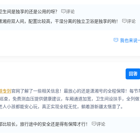

卫生间是独享的还是公用的呀？
评论

潇湘府双人间，配置比较高，干湿分离的独立卫浴是独享的哟！
评论

我也来说
回答
游专列
官网了解了一些相关信息！最放心的还是潇湘号的全程保障！每节
小组随行巡查，免费测血压提供健康建议，车厢通道加宽，卫生间设扶手，全列做
老人小孩都能安心玩，真正实现全程无忧，躺着游新疆太惬意了。

都比较长，旅行途中的安全还是得有保障才行！
评论