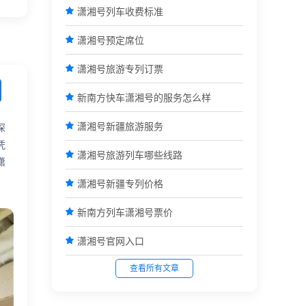

潇湘号列车收费标准

潇湘号预定席位

潇湘号旅游专列订票

新南方快车潇湘号的服务怎么样

潇湘号新疆旅游服务
深
凭

潇湘号旅游列车哪些线路
潇

潇湘号新疆专列价格

新南方列车潇湘号票价

潇湘号官网入口
查看所有文章