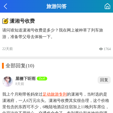
旅游问答
潇湘号收费
请问谁知道潇湘号收费是多少？我在网上被种草了列车旅
游，准备带父母去体验一下。
22天前
 1764

全部回复
(10)
屋檐下听雨
Lv.4
回复
8天前
我上个月刚带爸妈坐过
足动旅游专列
的潇湘号，当时选的是
潇湘府，一人6万元出头。潇湘号收费其实很合理，这个价格
里包含的东西可不少，6晚陆地酒店住宿加上11晚列车席位，