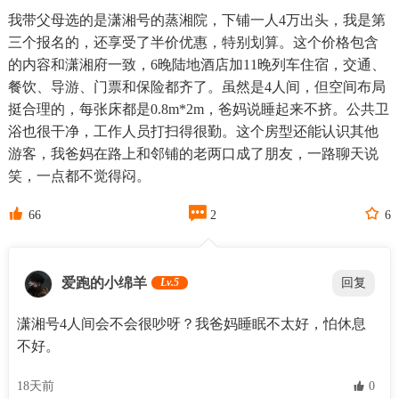
我带父母选的是潇湘号的蒸湘院，下铺一人4万出头，我是第
三个报名的，还享受了半价优惠，特别划算。这个价格包含
的内容和潇湘府一致，6晚陆地酒店加11晚列车住宿，交通、
餐饮、导游、门票和保险都齐了。虽然是4人间，但空间布局
挺合理的，每张床都是0.8m*2m，爸妈说睡起来不挤。公共卫
浴也很干净，工作人员打扫得很勤。这个房型还能认识其他
游客，我爸妈在路上和邻铺的老两口成了朋友，一路聊天说
笑，一点都不觉得闷。



66
2
6
爱跑的小绵羊
Lv.5
回复
潇湘号4人间会不会很吵呀？我爸妈睡眠不太好，怕休息
不好。
18天前
 0