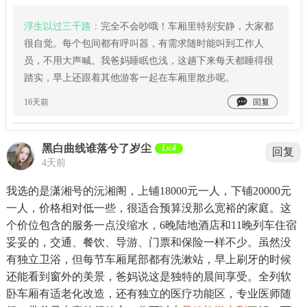
浮生以过三千路：
完全不会吵哦！车厢里特别安静，大家都
很自觉。每个包间都有呼叫器，有需求随时能叫到工作人
员，不用大声喊。我爸妈睡眠也浅，这趟下来每天都睡得很
踏实，早上还跟着其他游客一起在车厢里散步呢。

16天前
黑白曲线谁落兮了岁尘
Lv.4
回复
4天前
我选的是潇湘号的沅湘阁，上铺18000元一人，下铺20000元
一人，价格相对低一些，很适合预算没那么宽裕的家庭。这
个价位包含的服务一点没缩水，6晚陆地酒店和11晚列车住宿
妥妥的，交通、餐饮、导游、门票和保险一样不少。虽然没
有独立卫浴，但每节车厢尾部都有洗漱站，早上刷牙的时候
还能看到窗外的美景，爸妈说这是独特的晨间享受。全列软
卧车厢有适老化改造，还有独立的医疗功能区，专业医师随