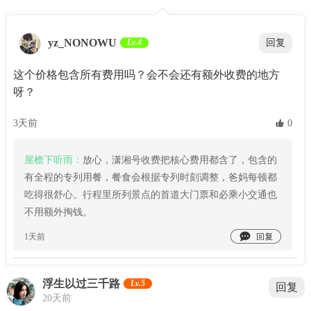
yz_NONOWU
Lv.4
回复
这个价格包含所有费用吗？会不会还有额外收费的地方
呀？
3天前
 0
屋檐下听雨：
放心，潇湘号收费把核心费用都含了，包含的
有全程的专列用餐，餐食会根据专列时刻调整，爸妈每顿都
吃得很舒心。行程里所列景点的首道大门票和必乘小交通也
不用额外掏钱。

1天前
浮生以过三千路
Lv.5
回复
20天前