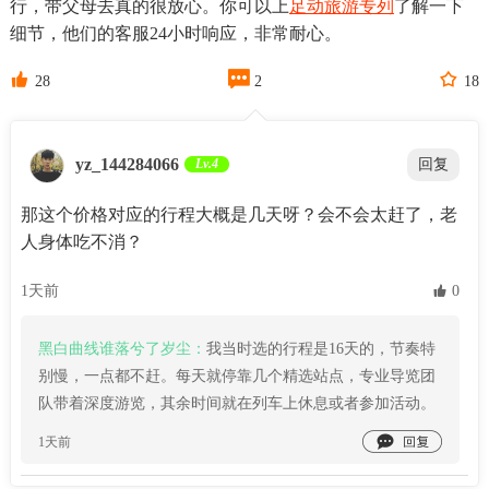
行，带父母去真的很放心。你可以上
足动旅游专列
了解一下
细节，他们的客服24小时响应，非常耐心。



28
2
18
yz_144284066
Lv.4
回复
那这个价格对应的行程大概是几天呀？会不会太赶了，老
人身体吃不消？
1天前
 0
黑白曲线谁落兮了岁尘：
我当时选的行程是16天的，节奏特
别慢，一点都不赶。每天就停靠几个精选站点，专业导览团
队带着深度游览，其余时间就在列车上休息或者参加活动。

1天前