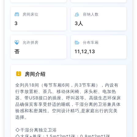

房间床位

容纳人数
3
3人

允许拼房

分布车厢
否
11,12,13

房间介绍
全列共18间（每节车厢6间，共3节车厢），内设有
行李放置柜、茶几、移动休闲椅、床头柜、电加热
器、带USB接口的插座、呼叫器等。高级生态环保床
品确保宾客享受舒适的睡眠，干湿分离的卫浴兼具体
验感和私密属性。空间设计精巧,是家庭出行的完美
选择。
◇干湿分离独立卫浴
◇大床+单床：1.5m*2m*1张；0.8m*2m*1张