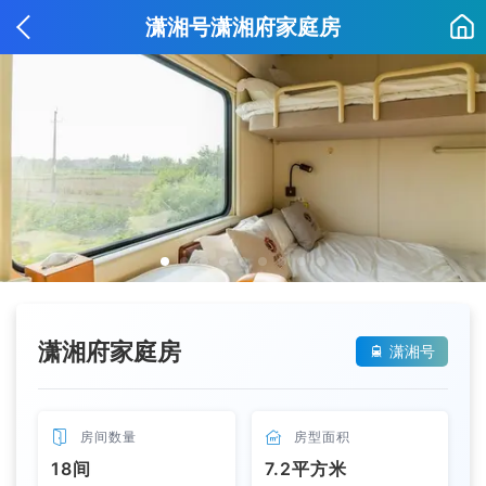
潇湘号潇湘府家庭房
潇湘府家庭房
潇湘号


房间数量

房型面积
18间
7.2平方米