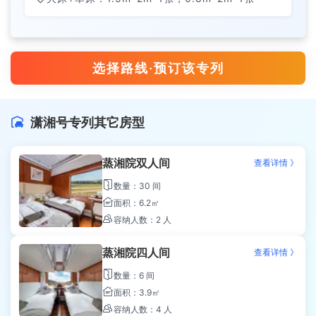
选择路线·预订该专列
潇湘号专列其它房型

蒸湘院双人间
查看详情 》

数量：30 间

面积：6.2㎡

容纳人数：2 人
蒸湘院四人间
查看详情 》

数量：6 间

面积：3.9㎡

容纳人数：4 人