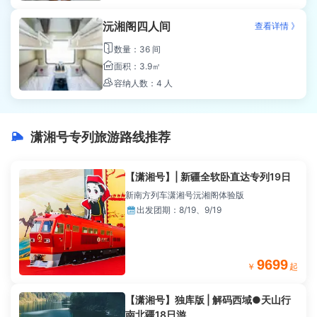
沅湘阁四人间
查看详情 》

数量：36 间

面积：3.9㎡

容纳人数：4 人
潇湘号专列旅游路线推荐

【潇湘号】| 新疆全软卧直达专列19日
新南方列车潇湘号沅湘阁体验版

出发团期：
8/19、9/19
9699
￥
起
【潇湘号】独库版 | 解码西域●天山行
南北疆18日游