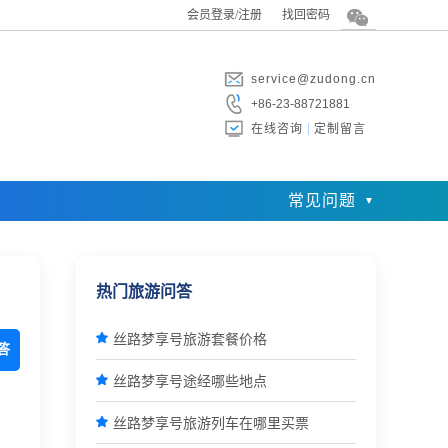
会员登录/注册
找回密码
service@zudong.cn
+86-23-88721881
在线咨询
定制留言
常见问题
热门旅游问答

丝路梦享号旅游套餐价格
答

丝路梦享号途经哪些地点

丝路梦享号旅游列车在哪里买票