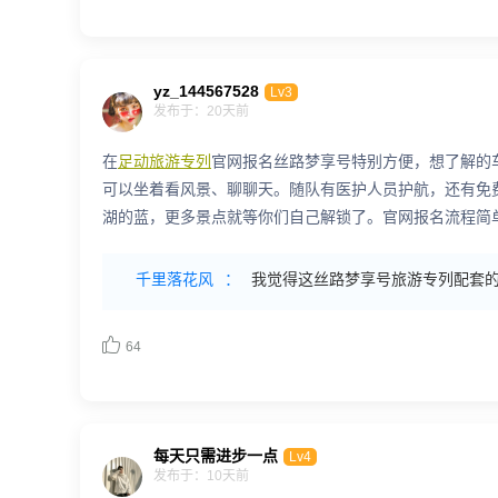
yz_144567528
Lv3
发布于：20天前
在
足动旅游专列
官网报名丝路梦享号特别方便，想了解的
可以坐着看风景、聊聊天。随队有医护人员护航，还有免
湖的蓝，更多景点就等你们自己解锁了。官网报名流程简
千里落花风
：
我觉得这丝路梦享号旅游专列配套

64
每天只需进步一点
Lv4
发布于：10天前