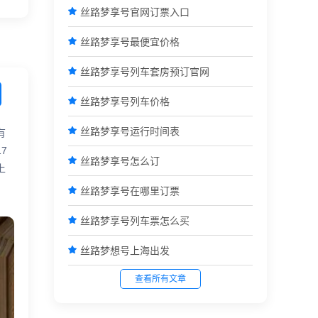

丝路梦享号官网订票入口

丝路梦享号最便宜价格

丝路梦享号列车套房预订官网

丝路梦享号列车价格

丝路梦享号运行时间表
有
7

丝路梦享号怎么订
上

丝路梦享号在哪里订票

丝路梦享号列车票怎么买

丝路梦想号上海出发
查看所有文章