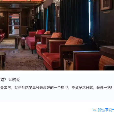

型呀？
评论
未央套房，就是丝路梦享号最高端的一个房型，毕竟纪念日嘛，奢侈一把

我也来说