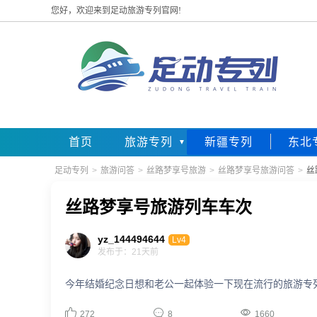
您好，欢迎来到足动旅游专列官网!
首页
旅游专列
新疆专列
东北
足动专列
>
旅游问答
>
丝路梦享号旅游
>
丝路梦享号旅游问答
>
丝
丝路梦享号旅游列车车次
yz_144494644
Lv4
发布于：21天前
今年结婚纪念日想和老公一起体验一下现在流行的旅游专



272
8
1660