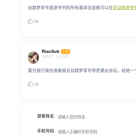
丝路梦享号旅游专列的所有基本信息都可以在
足动旅游专

50
RianSub
Lv5
发布于：10天前
蜜月旅行我也准备报名丝路梦享号带老婆出去玩，给她一

26
游客姓名
手机号码