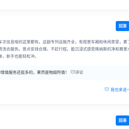
回答
车次信息啥的这里都有。这趟专列设施齐全，有观景车厢和休闲茶室，累
费洗衣服务。景点安排合理，不赶行程，能沉浸式感受喀纳斯的净和赛里
单，新手也能轻松冲。

的增值服务还挺多的，果然是物超所值！
评论

我也来说
回答