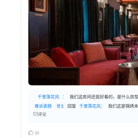
千里落花风
：
我们这房间还挺好看的，是什么房
难诉衷肠
回复
千里落花风：
我们这是锦绣
楼主

评论

20