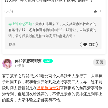
12天的行程大概有安排哪些景点呢？我还挺期待的！
8天前
 11
卷上珠帘总不如：
景点安排可多了，人文类景点比较出名的
有喀什古城，还有和田博物馆和米兰古城遗址，自然景观的
话，最令我震撼的是怕米尔高原和盘龙古道！

4天前
你和梦想我都要
Lv.3
回复
12天前
有了孩子之后就很少和老公两个人单独出去旅行了，去年孩
子出国工作，我和老公开始到处旅行享受二人世界，这不前
段时间去新疆就是在
足动旅游专列
官网报名的丝路梦享号旅
游专列，也是朋友给推荐的，不管是景点的安排还是列车上
的服务，大家体验之后都觉得不错。