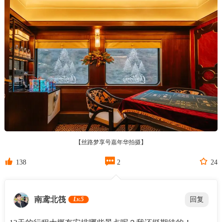
【丝路梦享号嘉年华拍摄】



138
2
24
南鸢北筏
Lv.5
回复