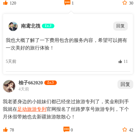



120
1
30
南鸢北筏
Lv.3
回复
我也大概了解了一下费用包含的服务内容，希望可以拥有
一次美好的旅行体验！
5天前
 11
柚子662020
Lv.5
回复
4天前
我老婆身边的小姐妹们都已经坐过旅游专列了，奖金刚到手
我就在
足动旅游专列
官网报名了丝路梦享号旅游专列，下个
月休假带她也去新疆旅游散散心！



78
0
42