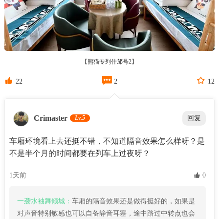
【熊猫专列什邡号2】



22
2
12
Crimaster
Lv.5
回复
车厢环境看上去还挺不错，不知道隔音效果怎么样呀？是
不是半个月的时间都要在列车上过夜呀？
1天前
 0
一袭水袖舞倾城：
车厢的隔音效果还是做得挺好的，如果是
对声音特别敏感也可以自备静音耳塞，途中路过中转点也会