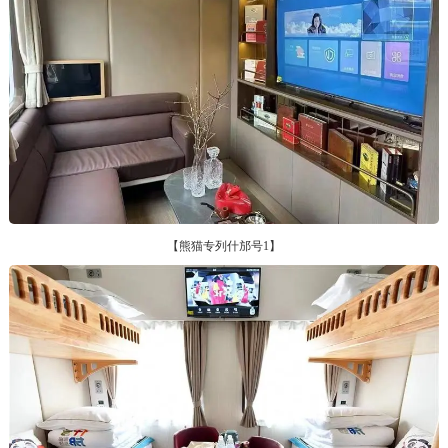
【熊猫专列什邡号1】