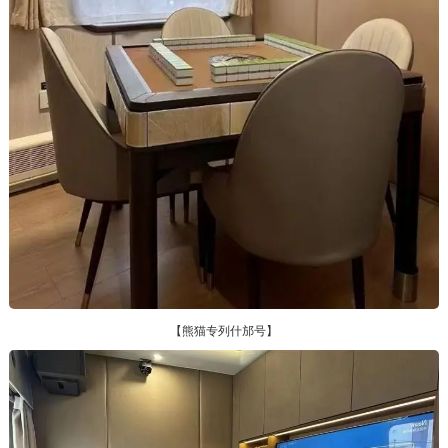
【熊猫专列什邡号】