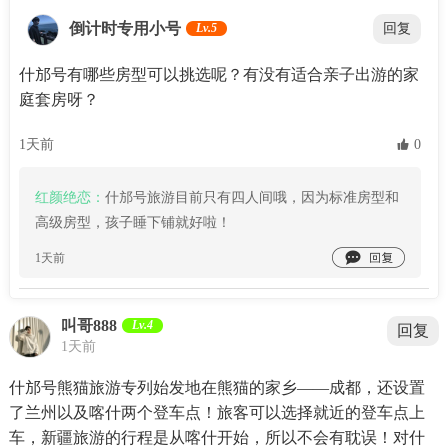
倒计时专用小号
Lv.5
回复
什邡号有哪些房型可以挑选呢？有没有适合亲子出游的家
庭套房呀？
1天前
 0
红颜绝恋：
什邡号旅游目前只有四人间哦，因为标准房型和
高级房型，孩子睡下铺就好啦！

1天前
叫哥888
Lv.4
回复
1天前
什邡号熊猫旅游专列始发地在熊猫的家乡——成都，还设置
了兰州以及喀什两个登车点！旅客可以选择就近的登车点上
车，新疆旅游的行程是从喀什开始，所以不会有耽误！对什