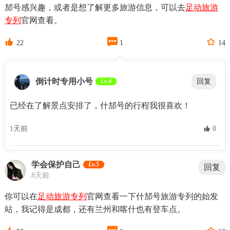
邡号感兴趣，或者是想了解更多旅游信息，可以去
足动旅游
专列
官网查看。



22
1
14
倒计时专用小号
Lv.4
回复
已经在了解景点安排了，什邡号的行程我很喜欢！
1天前
 0
学会保护自己
Lv.5
回复
8天前
你可以在
足动旅游专列
官网查看一下什邡号旅游专列的始发
站，我记得是成都，还有兰州和喀什也有登车点。