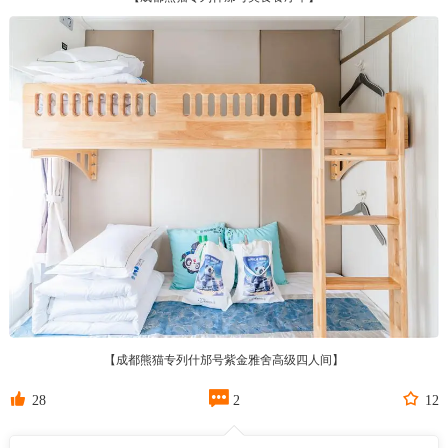
【成都熊猫专列什邡号紫金雅舍高级四人间】



28
2
12