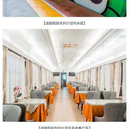
【成都熊猫专列什邡号外观】
【成都熊猫专列什邡号美食餐厅车】