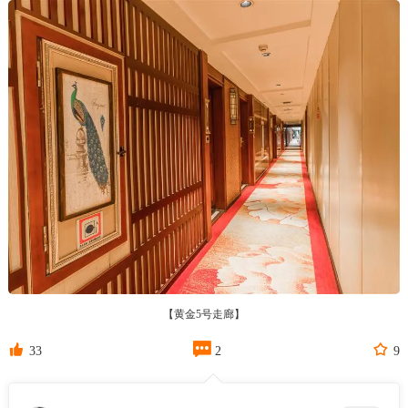
【黄金5号走廊】



33
2
9