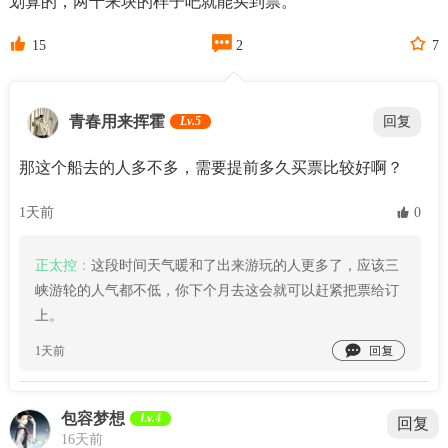
划算的，两千来块的样子吧就能买到票。



15
2
7
青春用来挥霍
Lv.5
回复
那这个船去的人多不多，需要提前多久买票比较好啊？
1天前
 0
正太控：
这段时间天气暖和了出来游玩的人更多了，应该三
峡游轮的人气都不低，你下个月去这会就可以赶紧把票给订
上。

1天前
包容梦想
Lv.4
回复
16天前