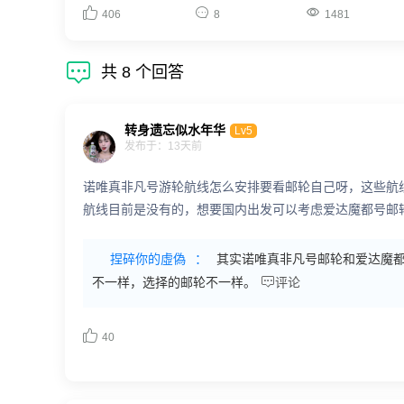



406
8
1481

共
8
个回答
转身遗忘似水年华
Lv5
发布于：13天前
诺唯真非凡号游轮航线怎么安排要看邮轮自己呀，这些航
航线目前是没有的，想要国内出发可以考虑爱达魔都号邮
捏碎你的虛偽
：
其实诺唯真非凡号邮轮和爱达魔

不一样，选择的邮轮不一样。
评论

40