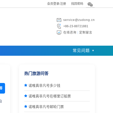
会员登录/注册
找回密码
service@zudong.cn
+86-23-88721881
在线咨询
定制留言
常见问题
热门旅游问答

诺唯真非凡号多少钱
答

诺唯真非凡号在哪里订船票
自

诺唯真非凡号邮轮门票