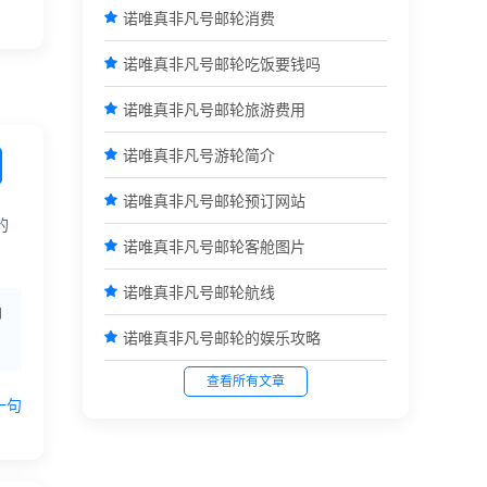

诺唯真非凡号邮轮消费

诺唯真非凡号邮轮吃饭要钱吗

诺唯真非凡号邮轮旅游费用

诺唯真非凡号游轮简介

诺唯真非凡号邮轮预订网站
的

诺唯真非凡号邮轮客舱图片

诺唯真非凡号邮轮航线
向

诺唯真非凡号邮轮的娱乐攻略
查看所有文章
一句