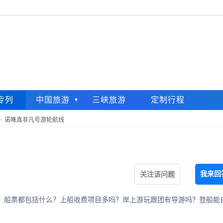
专列
中国旅游
三峡旅游
定制行程
>
诺唯真非凡号游轮航线
我来回
关注该问题
？船票都包括什么？上船收费项目多吗？岸上游玩跟团有导游吗？登船能