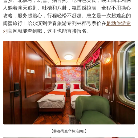
雪乡、北极村，玩雪、拍合照、吃特色美食，晚上回车厢俩
人躺着聊天追剧、吐槽和八卦，氛围感拉满。全程不用操心
攻略，服务超贴心，行程轻松不赶趟。总之是一次超难忘的
闺蜜旅行！哈尔滨到伊春旅游专列林都号票价在
足动旅游专
列
官网就能查到哦，这里也能直接报名。
【林都号豪华标准间1】