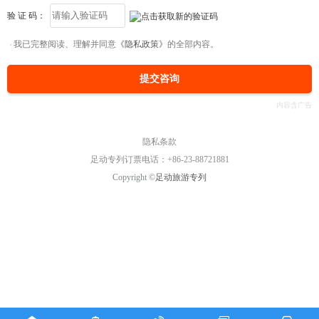
验 证 码：
我已完整阅读、理解并同意
《隐私政策》
的全部内容。
提交咨询
隐私条款
足动专列订票电话：+86-23-88721881
Copyright ©
足动旅游专列