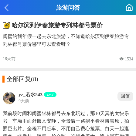
旅游问答
哈尔滨到伊春旅游专列林都号票价
闺蜜约我年假一起去东北旅游，不知道哈尔滨到伊春旅游专
列林都号票价哪里可以查看呀？
18天前
 1534

全部回复
(8)
yz_若水543
Lv.3
回复
9天前
我前段时间和闺蜜坐林都号去东北玩过，那10天真的太快乐
啦！车厢里面舒服又安静，全景窗一路躺平看林海雪原，拍
照巨出片。全程不用赶车、不用自己费心抢票。白天一起逛