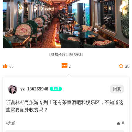
【林都号爵士酒吧车3】



88
2
28
yz_136265948
Lv.3
回复
听说林都号旅游专列上还有茶室酒吧和娱乐区，不知道这
些需要额外收费吗？
4天前
 0