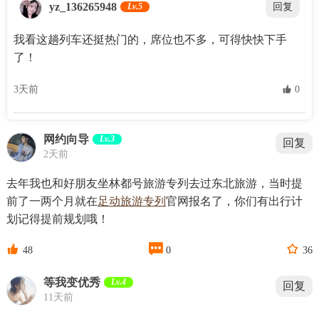
yz_136265948
Lv.5
回复
我看这趟列车还挺热门的，席位也不多，可得快快下手
了！
3天前
 0
网约向导
Lv.3
回复
2天前
去年我也和好朋友坐林都号旅游专列去过东北旅游，当时提
前了一两个月就在
足动旅游专列
官网报名了，你们有出行计
划记得提前规划哦！



48
0
36
等我变优秀
Lv.4
回复
11天前