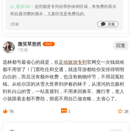
yz_若水543：
这些都是专列自带的休闲区域，有免费的茶水
和自愿消费的酒水，儿童区也是免费玩的。

2天前
微笑草悠然
Lv.5
回复
7天前
选林都号最省心的就是，在
足动旅游专列
官网交一次钱就啥
都不用管了！门票吃住和交通，就连导游都给你安排得明明
白白的，而且没有额外收费，也没有购物环节，不用花冤枉
钱。从哈尔滨的冰雪大世界到伊春的林子，从漠河的北极村
到长白山的雪，一站直接到，不用来回换车、搬行李，老人
小孩跟着走都不费劲，彻底不用自己做攻略，太省心了。



76
1
28