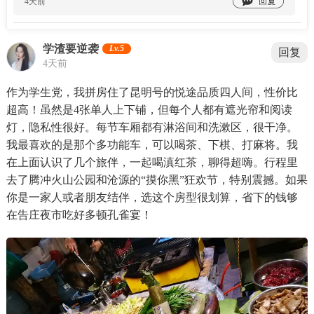

4天前
学渣要逆袭
Lv.5
回复
4天前
作为学生党，我拼房住了昆明号的悦途品质四人间，性价比
超高！虽然是4张单人上下铺，但每个人都有遮光帘和阅读
灯，隐私性很好。每节车厢都有淋浴间和洗漱区，很干净。
我最喜欢的是那个多功能车，可以喝茶、下棋、打麻将。我
在上面认识了几个旅伴，一起喝滇红茶，聊得超嗨。行程里
去了腾冲火山公园和沧源的“摸你黑”狂欢节，特别震撼。如果
你是一家人或者朋友结伴，选这个房型很划算，省下的钱够
在告庄夜市吃好多顿孔雀宴！