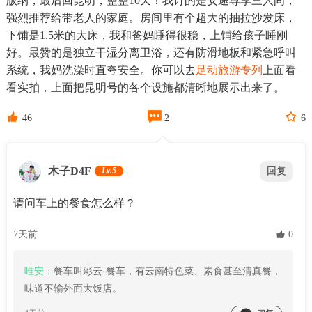
版纳，最后回昆明，整整10天！我订的是安途尊享三人间，
强烈推荐给带老人的家庭。房间里有个超大的抽拉沙发床，
下铺是1.5米的大床，我和爸妈睡得很稳，上铺给孩子睡刚
好。最赞的是独立干湿分离卫浴，还有防滑地板和紧急呼叫
系统，我妈洗澡时直夸安全。你可以去
足动旅游专列
上面看
看实拍，上面把昆明号的各个设施都清晰地展示出来了。



46
2
6
木子D4F
Lv.5
回复
请问车上的餐食怎么样？
7天前
 0
唯安：
餐车叫彩云·餐车，有云南特色菜、素食甚至清真餐，
味道不输外面大饭店。