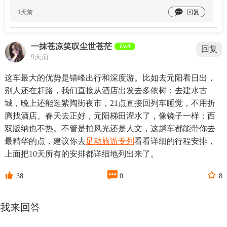

1天前
一抹苍凉笑叹尘世苍茫
Lv.4
回复
9天前
这车最大的优势是错峰出行和深度游。比如去元阳看日出，
别人还在赶路，我们直接从酒店出发去多依树；去建水古
城，晚上还能逛紫陶街夜市，21点直接回列车睡觉，不用折
腾找酒店。春天去正好，元阳梯田灌水了，像镜子一样；西
双版纳也不热。不管是拍风光还是人文，这趟车都能带你去
最精华的点，建议你去
足动旅游专列
看看详细的行程安排，
上面把10天所有的安排都详细地列出来了。



38
0
8
我来回答