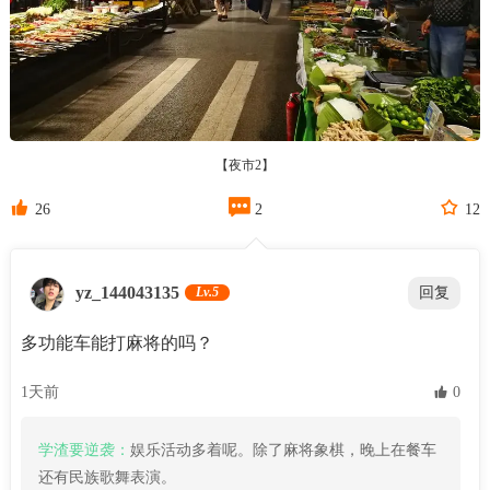
【夜市2】



26
2
12
yz_144043135
Lv.5
回复
多功能车能打麻将的吗？
1天前
 0
学渣要逆袭：
娱乐活动多着呢。除了麻将象棋，晚上在餐车
还有民族歌舞表演。