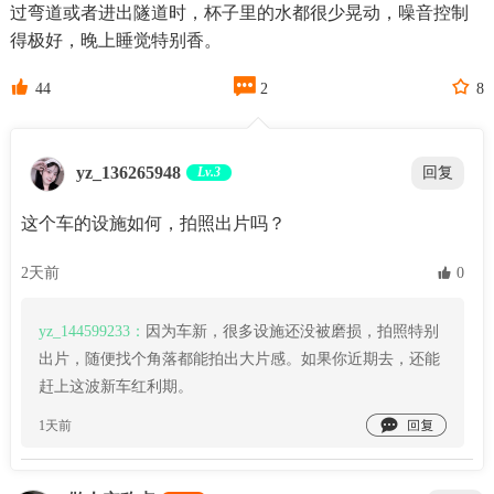
过弯道或者进出隧道时，杯子里的水都很少晃动，噪音控制
得极好，晚上睡觉特别香。



44
2
8
yz_136265948
Lv.3
回复
这个车的设施如何，拍照出片吗？
2天前
 0
yz_144599233：
因为车新，很多设施还没被磨损，拍照特别
出片，随便找个角落都能拍出大片感。如果你近期去，还能
赶上这波新车红利期。

1天前