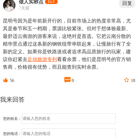
做人实称点
Lv.5
回复
7天前
昆明号因为是年前新开行的，目前市场上的热度非常高，尤
其是春节和五一档期，票源比较紧张。但对于想体验最新、
最舒适云南游的游客来说，这绝对是首选。它把云南分散的
精华景点通过这条新的钢铁纽带串联起来，让慢旅行有了全
新的定义。如果你是铁路迷或者追求高品质旅行的玩家，建
议你赶紧去
足动旅游专列
看看余票，他们是昆明号的官方销
售商，价格很有优势，而且能查到实时余票。



56
0
18
我来回答
您的姓名：
您的电话：