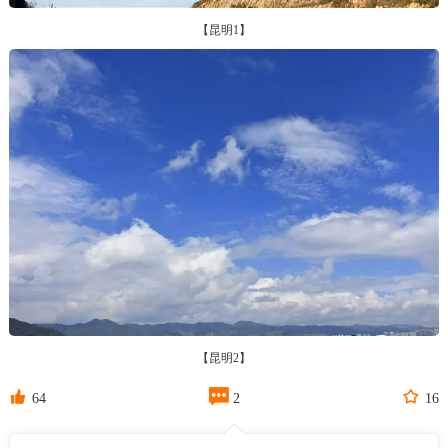
【昆明1】
【昆明2】



64
2
16