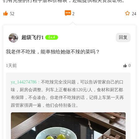
们有完整的行程手册和价格表，还能提供相关资质证明。



52
2
24
超级飞行1
Lv.4
回复
我老伴不吃辣，能单独给她做不辣的菜吗？
1天前
 0
yz_144274786：
不吃辣完全没问题，可以告诉管家自己的口
味，厨房会调整。列车上正餐标准120元/人，食材和厨艺都
有保障，不会凑合。你老伴不吃辣的话，记得上车第一天再
跟管家强调一遍，他们会特别备注。