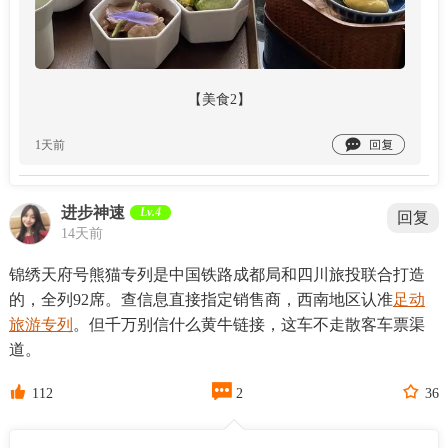
【美食2】

1天前
进步神速
Lv.4
回复
14天前
锦绣天府号熊猫专列是中国铁路成都局和四川旅投联合打造
的，全列92席。查信息直接指定销售商，西南地区认准
足动
旅游专列
。但千万别信什么黄牛链接，这车不走散客车票渠
道。



112
2
36