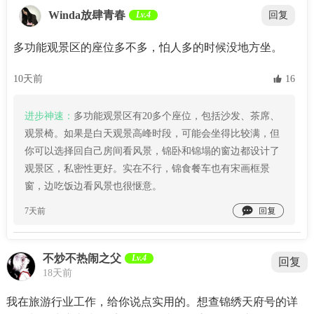
Winda放肆青春
Lv.4
回复
多功能观景区的座位多不多，怕人多的时候没地方坐。
10天前
 16
进步神速：
多功能观景区有20多个座位，包括沙发、茶席、
观景椅。如果是白天观景高峰时段，可能会坐得比较满，但
你可以选择回自己房间看风景，锦卧和锦塌的窗边都设计了
观景区，私密性更好。实在不行，锦食餐车也有宋画框景
窗，边吃饭边看风景也很惬意。

7天前
不炒不热闹之父
Lv.4
回复
18天前
我在旅游行业工作，给你说点实用的。想查锦绣天府号的详