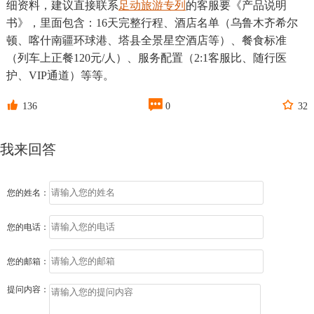
细资料，建议直接联系
足动旅游专列
的客服要《产品说明
书》，里面包含：16天完整行程、酒店名单（乌鲁木齐希尔
顿、喀什南疆环球港、塔县全景星空酒店等）、餐食标准
（列车上正餐120元/人）、服务配置（2:1客服比、随行医
护、VIP通道）等等。



136
0
32
我来回答
您的姓名：
您的电话：
您的邮箱：
提问内容：