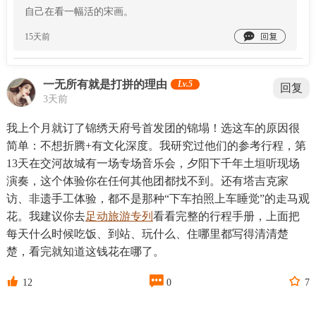
自己在看一幅活的宋画。

15天前
一无所有就是打拼的理由
Lv.5
回复
3天前
我上个月就订了锦绣天府号首发团的锦塌！选这车的原因很
简单：不想折腾+有文化深度。我研究过他们的参考行程，第
13天在交河故城有一场专场音乐会，夕阳下千年土垣听现场
演奏，这个体验你在任何其他团都找不到。还有塔吉克家
访、非遗手工体验，都不是那种“下车拍照上车睡觉”的走马观
花。我建议你去
足动旅游专列
看看完整的行程手册，上面把
每天什么时候吃饭、到站、玩什么、住哪里都写得清清楚
楚，看完就知道这钱花在哪了。



12
0
7