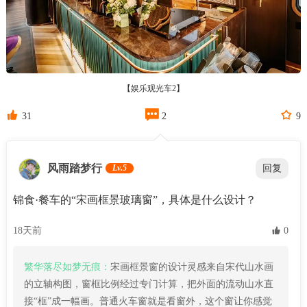
【娱乐观光车2】



31
2
9
风雨踏梦行
Lv.5
回复
锦食·餐车的“宋画框景玻璃窗”，具体是什么设计？
18天前
 0
繁华落尽如梦无痕：
宋画框景窗的设计灵感来自宋代山水画
的立轴构图，窗框比例经过专门计算，把外面的流动山水直
接“框”成一幅画。普通火车窗就是看窗外，这个窗让你感觉