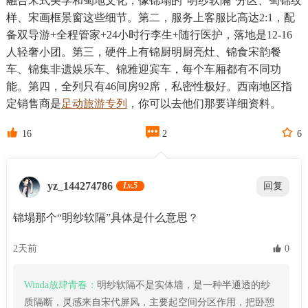
融合宋式美学和蜀地文化，像锦塌的“明纱软隔”分区、蜀锦纹
样、宋画框景窗这些细节。第二，服务上客服比高达2:1，配
备双导游+全程管家+24小时行李生+随行医护，落地是12-16
人轻奢小团。第三，硬件上有锦厨明厨亮灶、锦食宋韵餐
车、锦集非遗娱乐车、锦雅迎宾车，每个车厢都有不同功
能。第四，全列只有46间房92席，私密性极好。西南地区指
定销售商是
足动旅游专列
，你可以去他们那要详细资料。



16
2
6
yz_144274786
Lv.5
回复
锦塌那个“明纱软隔”具体是什么意思？
2天前
 0
Winda放肆青春：
明纱软隔不是实体墙，是一种半通透的纱
质隔断，灵感来自宋代屏风，主要起空间分区作用，把卧憩