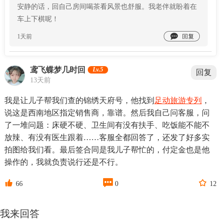
安静的话，回自己房间喝茶看风景也舒服。我老伴就盼着在
车上下棋呢！

1天前
鸢飞蝶梦几时回
Lv.5
回复
13天前
我是让儿子帮我们查的锦绣天府号，他找到
足动旅游专列
，
说这是西南地区指定销售商，靠谱。然后我自己问客服，问
了一堆问题：床硬不硬、卫生间有没有扶手、吃饭能不能不
放辣、有没有医生跟着……客服全都回答了，还发了好多实
拍图给我们看。最后签合同是我儿子帮忙的，付定金也是他
操作的，我就负责说行还是不行。



66
0
12
我来回答