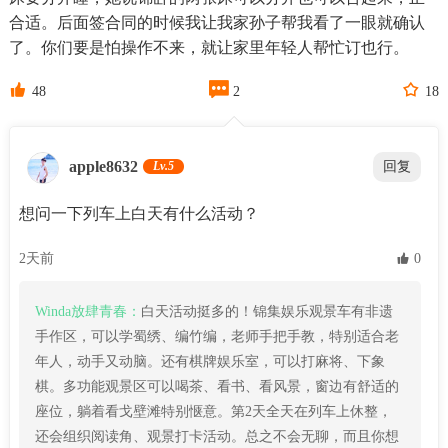
合适。后面签合同的时候我让我家孙子帮我看了一眼就确认
了。你们要是怕操作不来，就让家里年轻人帮忙订也行。



48
2
18
apple8632
Lv.5
回复
想问一下列车上白天有什么活动？
2天前
 0
Winda放肆青春：
白天活动挺多的！锦集娱乐观景车有非遗
手作区，可以学蜀绣、编竹编，老师手把手教，特别适合老
年人，动手又动脑。还有棋牌娱乐室，可以打麻将、下象
棋。多功能观景区可以喝茶、看书、看风景，窗边有舒适的
座位，躺着看戈壁滩特别惬意。第2天全天在列车上休整，
还会组织阅读角、观景打卡活动。总之不会无聊，而且你想