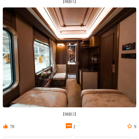
【锦卧1】
【锦卧2】



78
2
9