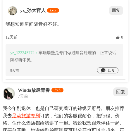
yz_孙大官人
Lv.5
回复
我想知道房间隔音好不好。
12天前
 0
yz_122245772：
车厢墙壁是专门做过隔音处理的，正常说话
隔壁听不见。

8天前
Winda放肆青春
Lv.5
回复
7天前
我今年刚退休，也是自己研究着订的锦绣天府号。朋友推荐
我去
足动旅游专列
订的，他们的客服很耐心，把行程、价
格、住什么酒店都给我讲了一遍。我说我想跟老伴住一起、
床要分开睡，她说锦卧的两张床可以分开也可以合起来，正