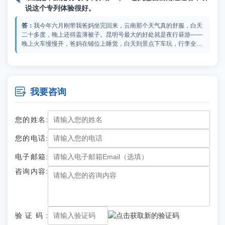
能吃哪个不能吃。昆明号还有很多礼遇都非常贴心，你可以去足动旅
说这个专列体验很好。
游专列看看，上面不仅能查到昆明号旅游专列票价，还把他们的费用
明细介绍得很细致。
我今年六月刚带我爸妈坐完回来，云南那个天气真的舒服，白天
二十多度，晚上还得盖薄被子。昆明号最大的好处就是夜行昼游——
晚上火车慢慢开，爸妈在铺位上睡觉，白天到景点下车玩，行李全扔
车上。我爸妈最怕那种每天换酒店、拖着箱子赶大巴的团，这次九天
下来没听他们喊过一句累。你爸妈去避暑选这个太对了，云南那边海
昆明号旅游专列价格多少？爸妈坐专列去过新疆后赞不绝
拔高夏天真不热，火车上空调也足但不会对着人吹。建议你去足动旅
口，又想坐专列去云南玩玩。
游专列多做做攻略，他们有详细的中旅昆明号列车介绍，能帮你全面
了解昆明号。

我要咨询
我爸妈坐过两次专列了，去年东北今年新疆，上个月刚让他们坐
了昆明号回来，昆明号旅游专列价格两个人加起来不到一万五。我爸
妈回来对比了一下，说昆明号比之前坐的新疆专列还要新，毕竟去年
您的姓名:
年底才首开的。车上那个金色孔雀涂装在火车站特别显眼，我妈一下
车就让我爸给她拍照。他们最满意的是床铺比之前宽敞，被子枕头也
林都号列车哪里出发？爸妈去年就想去东北看秋景，听说这
您的电话:
软和，我妈说以前坐专列晚上翻身有点响，这次一点声音都没有，睡
个专列专门有条秋景线路？
得很踏实。我每次都是在足动旅游专列帮他们订的票，流程简洁，平
电子邮箱:
台也靠谱，都没出过问题。
去年带爹妈坐过龙江万里行10天这条线！来说一下林都号列车哪
咨询内容:
里出发，首先在哈尔滨集合！第一天住的那个敖麓谷雅酒店老豪华
了，空中餐厅自助餐绝绝子。第二天在哈尔滨玩虎园、太阳岛、索菲
亚教堂，晚上才登车。所以你先飞到哈尔滨就行。秋天汤旺河林海奇
石那一片金黄配墨绿，美得我妈一路拍抖音停不下来！列车是真·移动
请问昆明号旅游列车多少钱？我们一群老朋友想聚一起去云
五星级，全车才60个人，30间房，我们住的标准房，超大观景窗就在
南玩一趟。
验证码:
床边，躺着看林海，那感觉太上头了。你可以去足动旅游专列看看，