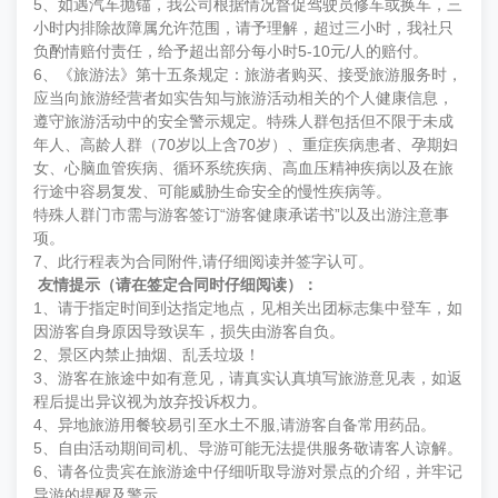
5、如遇汽车抛锚，我公司根据情况督促驾驶员修车或换车，三
小时内排除故障属允许范围，请予理解，超过三小时，我社只
负酌情赔付责任，给予超出部分每小时5-10元/人的赔付。
6、《旅游法》第十五条规定：旅游者购买、接受旅游服务时，
应当向旅游经营者如实告知与旅游活动相关的个人健康信息，
遵守旅游活动中的安全警示规定。特殊人群包括但不限于未成
年人、高龄人群（70岁以上含70岁）、重症疾病患者、孕期妇
女、心脑血管疾病、循环系统疾病、高血压精神疾病以及在旅
行途中容易复发、可能威胁生命安全的慢性疾病等。
特殊人群门市需与游客签订“游客健康承诺书”以及出游注意事
项。
7、此行程表为合同附件,请仔细阅读并签字认可。
友情提示（请在签定合同时仔细阅读）：
1、请于指定时间到达指定地点，见相关出团标志集中登车，如
因游客自身原因导致误车，损失由游客自负。
2、景区内禁止抽烟、乱丢垃圾！
3、游客在旅途中如有意见，请真实认真填写旅游意见表，如返
程后提出异议视为放弃投诉权力。
4、异地旅游用餐较易引至水土不服,请游客自备常用药品。
5、自由活动期间司机、导游可能无法提供服务敬请客人谅解。
6、请各位贵宾在旅游途中仔细听取导游对景点的介绍，并牢记
导游的提醒及警示。