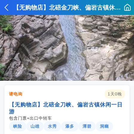
【无购物店】北碚金刀峡、偏岩古镇休闲一日游
请电询
1天0晚
【无购物店】北碚金刀峡、偏岩古镇休闲一日
游
包含门票+出口中转车
峡险
山雄
水秀
瀑多
潭碧
洞幽