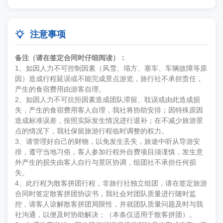

注意事项
备注（请在签定合同时仔细阅读）：
1、如因人力不可控制因素（风雪、塌方、塞车、车辆故障等原
因）造成行程延误或不能完成景点游览，旅行社不承担责任，
产生的食宿费用由游客自理。
2、如因人力不可抗拒因素造成团队滞留、耽误或由此造成损
失，产生的食宿费用客人自理，我社将协助安排；因特殊原因
造成标准误差，按照实际发生情况进行退补；在不减少旅游景
点的情况下，我社保留旅游行程临时调整的权力。
3、请管理好自己的财物，以免发生丢失，旅途中听从导游安
排，遵守当地习俗，客人参加行程外自费项目须谨慎，发生意
外产生的损失由客人自行与景区协调，组团社不承担任何损
失。
4、此行程为散客拼团行程，非旅行社独立组团，请在签定旅游
合同时签定散客拼团协议书，我社会对团队质量进行随时监
控，请客人谅解散客拼团局限性，并就团队质量问题及时与我
社沟通，以便及时协助解决；（本条仅适用于散客拼团）。