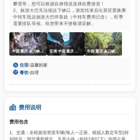
攀登等，您可以根据自身情况选择自费游览！
2、旅游大巴无法抵达下峡口，游览结束后出景区需换乘
中转车抵达旅游大巴停靠处（中转车费用已含），旺季
需要排队等候。给您带来不便敬请谅解。
中国 重庆 金刀峡 夏季 邢欢
亚洲 中国 重庆 偏岩古镇 夏季 李俊
中国 重庆 金刀峡 夏季 邢欢

住宿
▪
温馨的家

餐饮
▪
自理

费用说明
费用包含
1、交通：全程旅游资质车辆(每人一正座、根据人数定车型)特
别提示：因交通新规定，凡是小孩（包括2岁以下）均需占座