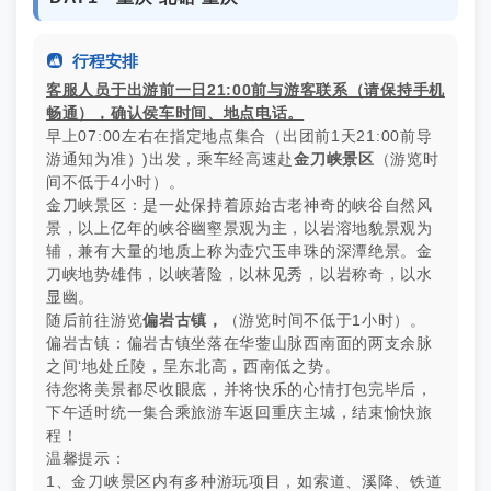

行程安排
客服人员于出游前一日21:00前与游客联系（请保持手机
畅通），确认侯车时间、地点电话。
早上07:00左右在指定地点集合（出团前1天21:00前导
游通知为准）)出发，乘车经高速赴
金刀峡景区
（游览时
间不低于4小时）。
金刀峡景区：是一处保持着原始古老神奇的峡谷自然风
景，以上亿年的峡谷幽壑景观为主，以岩溶地貌景观为
辅，兼有大量的地质上称为壶穴玉串珠的深潭绝景。金
刀峡地势雄伟，以峡著险，以林见秀，以岩称奇，以水
显幽。
随后前往游览
偏岩古镇
，
（游览时间不低于1小时）。
偏岩古镇：偏岩古镇坐落在华蓥山脉西南面的两支余脉
之间‘地处丘陵，呈东北高，西南低之势。
待您将美景都尽收眼底，并将快乐的心情打包完毕后，
下午适时统一集合乘旅游车返回重庆主城，结束愉快旅
程！
温馨提示：
1、金刀峡景区内有多种游玩项目，如索道、溪降、铁道