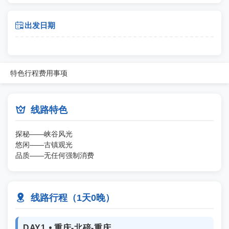

出发日期
特色
行程
费用
事项

线路特色
探秘——峡谷风光
悠闲——古镇观光
品质——无任何强制消费

线路行程（1天0晚）
DAY1 ⦁ 重庆-北碚-重庆