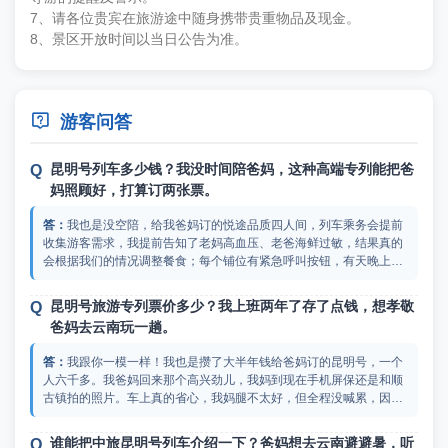
7、请各位贵宾在旅游途中随身携带贵重物品及现金。
8、景区开放时间以当日公告为准。

游客问答
昆明号列车多少钱？我没时间陪爸妈，这种高端专列能把爸
妈照顾好，打算订两张票。
我也是没空陪，给我爸妈订的悦途品质四人间，列车乘务会提前
收集游客需求，我提前告知了老妈高血压、老爸海鲜过敏，结果真的
会根据我们的情况调整餐食；每个铺位有紧急呼叫按钮，有天晚上老
妈血压高按了一下，几分钟就有人带着血压计过来；厕所防滑带扶
手，比我家浴室还安全。至于昆明号列车多少钱，你可以在足动旅游
昆明号旅游专列票价多少？我上班两年了存了点钱，想孝敬
专列查到，他们没有中间商抽成，是一手票源，价格很有优势。
爸妈去云南玩一趟。
我跟你一模一样！我也是攒了大半年钱给爸妈订的昆明号，一个
人六千多。我爸妈回来那个高兴劲儿，我妈到现在手机屏保还是和顺
古镇拍的照片。车上真的省心，我妈腿不太好，但全程没喊累，因为
白天玩完晚上就上火车睡觉，不用拖着行李赶路。最让我放心的是那
个24小时管家，我爸有糖尿病，我提前填了表，管家会告诉他哪个菜
谁能把中旅昆明号列车介绍一下？爸妈想去云南避避暑，听