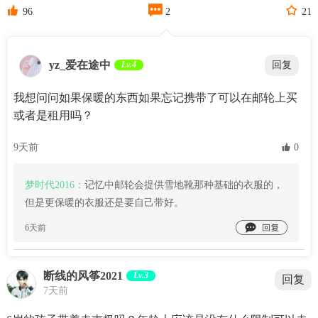



96
2
21
yz_爱在途中
Lv.4
回复
我想问问如果保暖的东西如果忘记携带了可以在邮轮上买
或者是租用吗？
9天前
 0
梦时代2016：
记忆中邮轮会提供雪地靴那种基础的衣服的，
但是更保暖的衣服还是要自己带好。

6天前
断线的风筝2021
Lv.3
回复
7天前