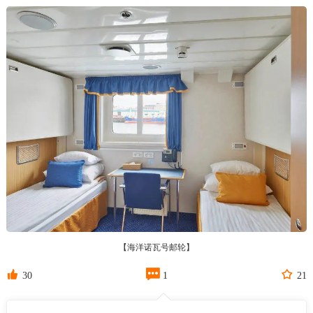
【海洋诺瓦号邮轮】



30
1
21