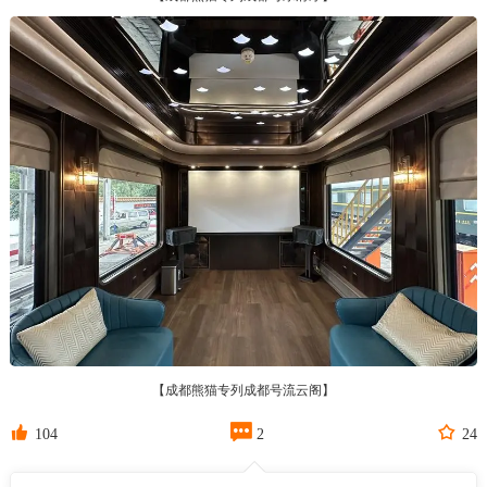
【成都熊猫专列成都号流云阁】



104
2
24