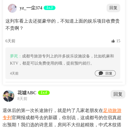
yz_一尘374
Lv.3
回复
这列车看上去还挺豪华的，不知道上面的娱乐项目收费贵
不贵啊？
6天前
 15
夢死：
成都号旅游专列上的许多娱乐设施设备，比如机麻和
KTV，都是可以免费使用的哦，提前预约就行。

4天前
花墟ABC
Lv.4
回复
8天前
退休后的第一次长途旅行，就是约了几家老朋友在
足动旅游
专列
官网报成都号去的新疆，你别说，这成都号的住宿真超
出预期！我们选的诗意居，房间不大但超精致，中式木纹搭