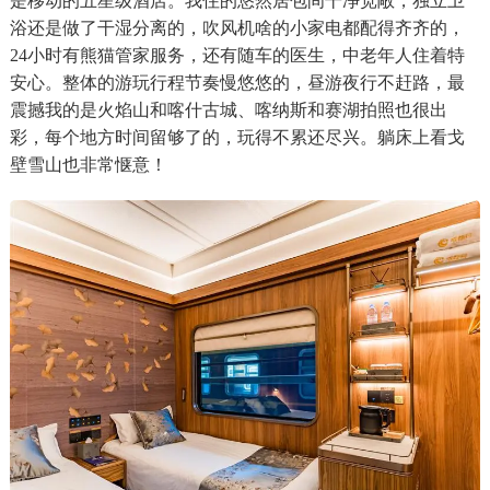
是移动的五星级酒店。我住的悠然居包间干净宽敞，独立卫
浴还是做了干湿分离的，吹风机啥的小家电都配得齐齐的，
24小时有熊猫管家服务，还有随车的医生，中老年人住着特
安心。整体的游玩行程节奏慢悠悠的，昼游夜行不赶路，最
震撼我的是火焰山和喀什古城、喀纳斯和赛湖拍照也很出
彩，每个地方时间留够了的，玩得不累还尽兴。躺床上看戈
壁雪山也非常惬意！