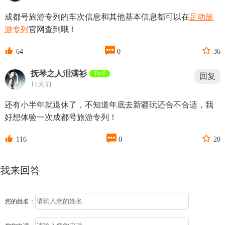
成都号旅游专列的车次信息和其他基本信息都可以在
足动旅
游专列
官网查到哦！



64
0
36
抚琴之人泪满衫
Lv.4
回复
11天前
还有小半年就退休了，不知道年底去新疆玩还合不合适，我
好想体验一次成都号旅游专列！



116
0
20
我来回答
您的姓名：