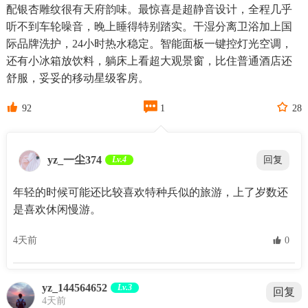
配银杏雕纹很有天府韵味。最惊喜是超静音设计，全程几乎
听不到车轮噪音，晚上睡得特别踏实。干湿分离卫浴加上国
际品牌洗护，24小时热水稳定。智能面板一键控灯光空调，
还有小冰箱放饮料，躺床上看超大观景窗，比住普通酒店还
舒服，妥妥的移动星级客房。



92
1
28
yz_一尘374
Lv.4
回复
年轻的时候可能还比较喜欢特种兵似的旅游，上了岁数还
是喜欢休闲慢游。
4天前
 0
yz_144564652
Lv.3
回复
4天前