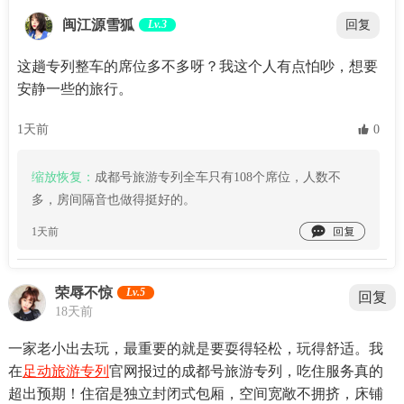
闽江源雪狐
Lv.3
回复
这趟专列整车的席位多不多呀？我这个人有点怕吵，想要
安静一些的旅行。
1天前
 0
缩放恢复：
成都号旅游专列全车只有108个席位，人数不
多，房间隔音也做得挺好的。

1天前
荣辱不惊
Lv.5
回复
18天前
一家老小出去玩，最重要的就是要耍得轻松，玩得舒适。我
在
足动旅游专列
官网报过的成都号旅游专列，吃住服务真的
超出预期！住宿是独立封闭式包厢，空间宽敞不拥挤，床铺