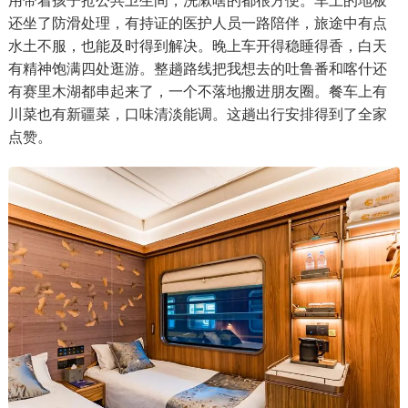
用带着孩子抢公共卫生间，洗漱啥的都很方便。车上的地板
还坐了防滑处理，有持证的医护人员一路陪伴，旅途中有点
水土不服，也能及时得到解决。晚上车开得稳睡得香，白天
有精神饱满四处逛游。整趟路线把我想去的吐鲁番和喀什还
有赛里木湖都串起来了，一个不落地搬进朋友圈。餐车上有
川菜也有新疆菜，口味清淡能调。这趟出行安排得到了全家
点赞。