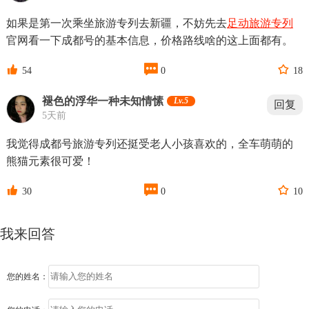
如果是第一次乘坐旅游专列去新疆，不妨先去
足动旅游专列
官网看一下成都号的基本信息，价格路线啥的这上面都有。



54
0
18
褪色的浮华一种未知情愫
Lv.5
回复
5天前
我觉得成都号旅游专列还挺受老人小孩喜欢的，全车萌萌的
熊猫元素很可爱！



30
0
10
我来回答
您的姓名：