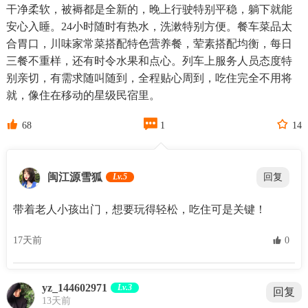
干净柔软，被褥都是全新的，晚上行驶特别平稳，躺下就能
安心入睡。24小时随时有热水，洗漱特别方便。餐车菜品太
合胃口，川味家常菜搭配特色营养餐，荤素搭配均衡，每日
三餐不重样，还有时令水果和点心。列车上服务人员态度特
别亲切，有需求随叫随到，全程贴心周到，吃住完全不用将
就，像住在移动的星级民宿里。



68
1
14
闽江源雪狐
Lv.5
回复
带着老人小孩出门，想要玩得轻松，吃住可是关键！
17天前
 0
yz_144602971
Lv.3
回复
13天前