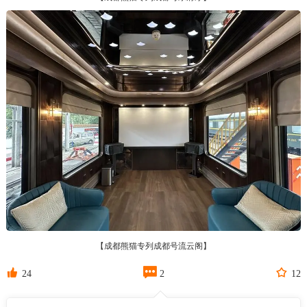
【成都熊猫专列成都号流云阁】



24
2
12