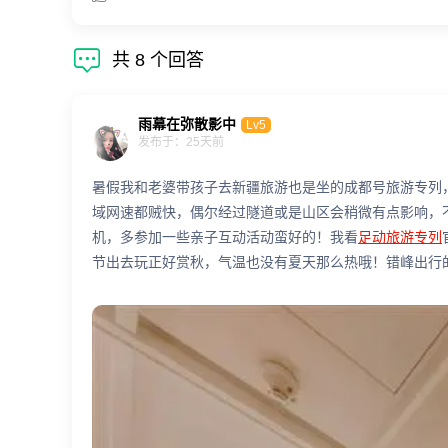

共
8
个回答
雨幕在弥散影中
Lv5
发布于：25天前
暑假我和老婆带孩子去新疆旅游也是坐的成都号旅游专列
域网速都贼快，偶尔经过隧道或是山区会稍微有点影响，
机，多参加一些亲子互动活动蛮好的！我看
足动旅游专列
节出去玩正好赏秋，气温也没有夏天那么热哦！错峰出行