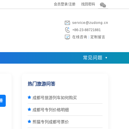
会员登录/注册
找回密码
service@zudong.cn
+86-23-88721881
在线咨询
定制留言
常见问题
热门旅游问答

成都号旅游列车如何购买
答

成都号专列价格明细

熊猫专列成都号票价