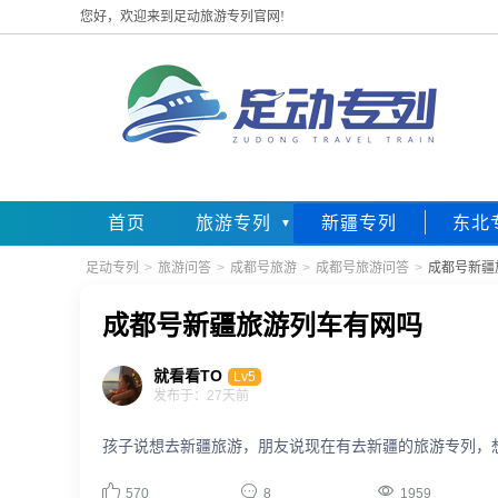
您好，欢迎来到足动旅游专列官网!
首页
旅游专列
新疆专列
东北
足动专列
>
旅游问答
>
成都号旅游
>
成都号旅游问答
>
成都号新疆
成都号新疆旅游列车有网吗
就看看TO
Lv5
发布于：27天前
孩子说想去新疆旅游，朋友说现在有去新疆的旅游专列，



570
8
1959