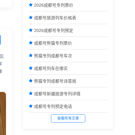

2026成都号专列票价

成都号旅游列车价格表

2026成都号专列预定

成都号熊猫专列票价

熊猫专列成都号车次
区
手

成都号列车在哪买
季

熊猫专列成都号诗意局

成都号新疆旅游专列详情

成都号专列预定电话
查看所有文章