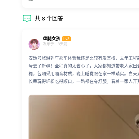

共
8
个回答
盘腿女孩
Lv3
发布于：8天前
安逸号旅游列车乘车体验我还是比较有发言权，去年工程
号去了新疆！全程真的太省心了，大家都知道带老人家出
稳，包厢采用隔音材质，晚上睡觉跟在家一样踏实。白天
长辈玩得轻松吃得顺口，一路都在夸舒服。看着一家人开