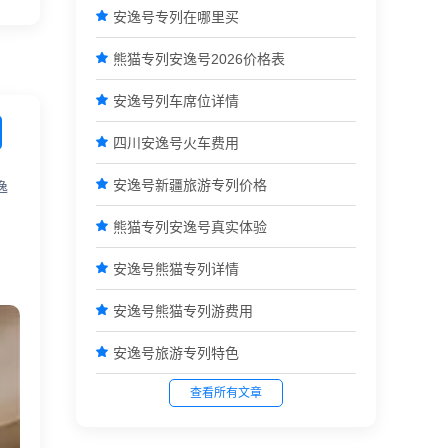

安逸号专列在哪里买

熊猫专列安逸号2026价格表

安逸号列车席位详情

四川安逸号火车费用

安逸号新疆旅游专列价格
逸

熊猫专列安逸号真实体验
，

安逸号熊猫专列详情

安逸号熊猫专列游费用

安逸号旅游专列特色
查看所有文章